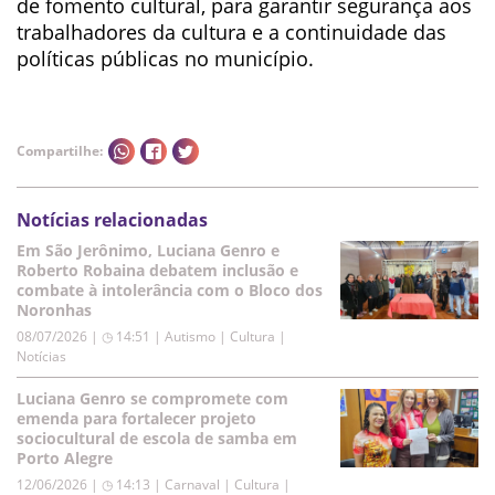
de fomento cultural, para garantir segurança aos
trabalhadores da cultura e a continuidade das
políticas públicas no município.
Compartilhe:
Notícias relacionadas
Em São Jerônimo, Luciana Genro e
Roberto Robaina debatem inclusão e
combate à intolerância com o Bloco dos
Noronhas
08/07/2026 | ◷ 14:51
|
Autismo | Cultura |
Notícias
Luciana Genro se compromete com
emenda para fortalecer projeto
sociocultural de escola de samba em
Porto Alegre
12/06/2026 | ◷ 14:13
|
Carnaval | Cultura |