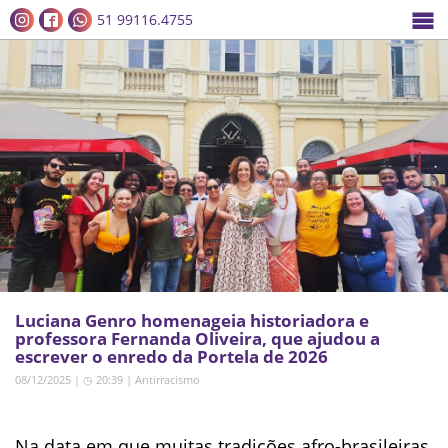
51 99116.4755
Luciana Genro homenageia historiadora e
professora Fernanda Oliveira, que ajudou a
escrever o enredo da Portela de 2026
08/12/2025 | ◷ 20:39
|
Antirracismo
Na data em que muitas tradições afro-brasileiras