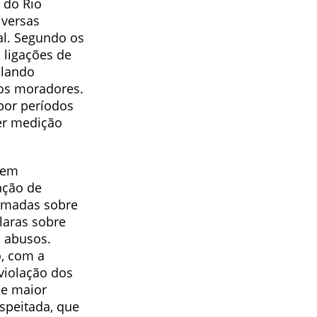
 do Rio
iversas
al. Segundo os
 ligações de
alando
os moradores.
por períodos
er medição
 em
ação de
ormadas sobre
laras sobre
s abusos.
o, com a
violação dos
de maior
espeitada, que