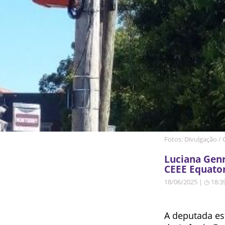
Fotos: Divulgação /
Luciana Genr
CEEE Equator
18/06/2025 | ◷ 18:3
A deputada es