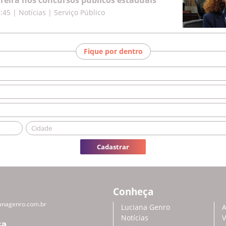
rreira nos concursos públicos estaduais
8:45
|
Notícias | Serviço Público
Fique por dentro
Cadastrar
Conheça
anagenro.com.br
Luciana Genro
A
Notícias
V
sa