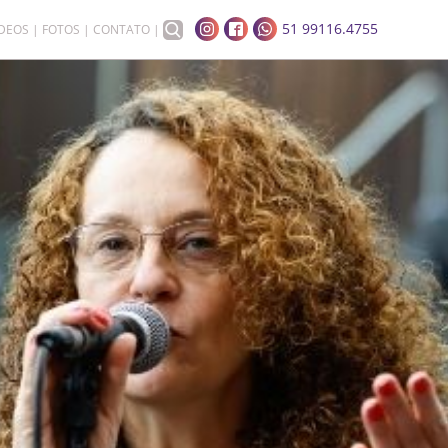
51 99116.4755
ÍDEOS
FOTOS
CONTATO