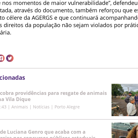
 nos momentos de maior vulnerabilidade”, defendeu
tada, através do documento, também reforçou que 
to célere da AGERGS e que continuará acompanhand
s direitos da população não sejam violados por práti
ária.
acionadas
cobra providências para resgate de animais
a Vila Dique
5:43
|
Animais | Notícias | Porto Alegre
 de Luciana Genro que acaba com a