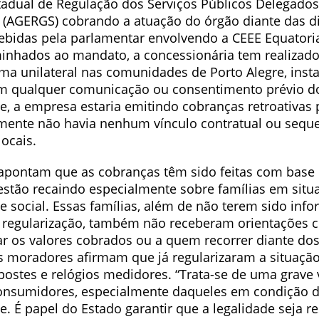
tadual de Regulação dos Serviços Públicos Delegados
 (AGERGS) cobrando a atuação do órgão diante das d
ebidas pela parlamentar envolvendo a CEEE Equatori
minhados ao mandato, a concessionária tem realizado
rma unilateral nas comunidades de Porto Alegre, inst
m qualquer comunicação ou consentimento prévio d
e, a empresa estaria emitindo cobranças retroativas 
ente não havia nenhum vínculo contratual ou sequ
locais.
apontam que as cobranças têm sido feitas com base
 estão recaindo especialmente sobre famílias em situ
e social. Essas famílias, além de não terem sido inf
 regularização, também não receberam orientações c
r os valores cobrados ou a quem recorrer diante do
s moradores afirmam que já regularizaram a situaçã
postes e relógios medidores. “Trata-se de uma grave 
consumidores, especialmente daqueles em condição 
e. É papel do Estado garantir que a legalidade seja r