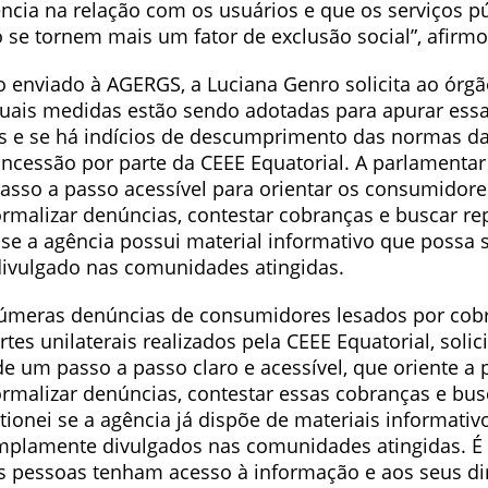
ência na relação com os usuários e que os serviços p
o se tornem mais um fator de exclusão social”, afirm
enviado à AGERGS, a Luciana Genro solicita ao órgã
uais medidas estão sendo adotadas para apurar ess
es e se há indícios de descumprimento das normas d
oncessão por parte da CEEE Equatorial. A parlament
passo a passo acessível para orientar os consumidore
rmalizar denúncias, contestar cobranças e buscar re
 se a agência possui material informativo que possa 
vulgado nas comunidades atingidas.
númeras denúncias de consumidores lesados por cob
rtes unilaterais realizados pela CEEE Equatorial, soli
de um passo a passo claro e acessível, que oriente a
rmalizar denúncias, contestar essas cobranças e bus
onei se a agência já dispõe de materiais informativ
plamente divulgados nas comunidades atingidas. É
as pessoas tenham acesso à informação e aos seus dir