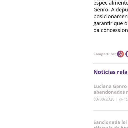
especialmente
Genro. A depu
posicionamen
garantir que o
da concession
Compartilhe:
Notícias rel
Luciana Genro 
abandonados n
03/08/2026 | ◷ 1
Sancionada lei