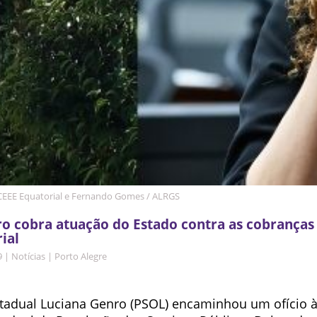
 CEEE Equatorial e Fernando Gomes / ALRGS
o cobra atuação do Estado contra as cobranças
ial
9
|
Notícias
|
Porto Alegre
tadual Luciana Genro (PSOL) encaminhou um ofício à