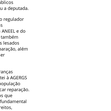
úblicos
ou a deputada.
o regulador
as
a ANEEL e do
ar também
s lesados
paração, além
ser
ranças
citei à AGERGS
 população
car reparação.
os que
 fundamental
eitos,