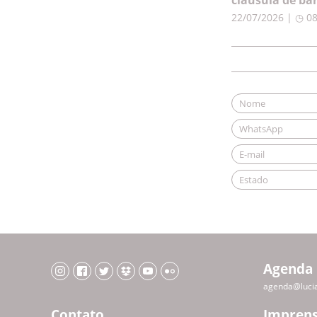
cláusula de ba
22/07/2026 | ◷ 0
Agenda
agenda@luci
Contato
Impren