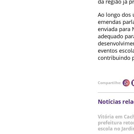
da região já p
Ao longo dos 
emendas parla
enviada para 
adequado para
desenvolviment
eventos escola
contribuindo 
Compartilhe:
Notícias rel
Vitória em Cac
prefeitura ret
escola no Jard