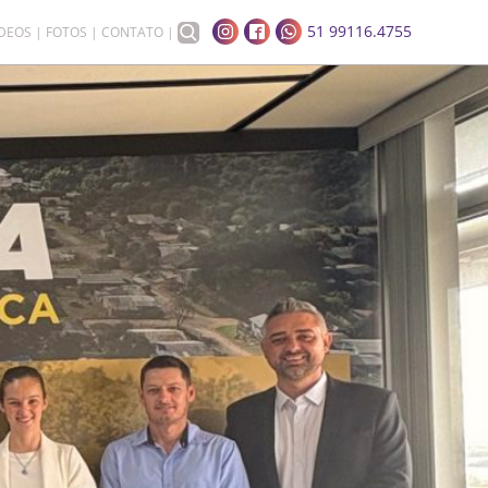
51 99116.4755
ÍDEOS
FOTOS
CONTATO