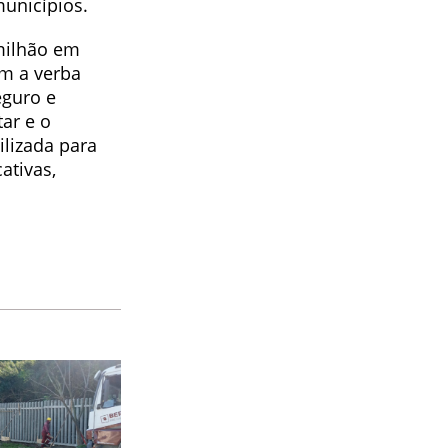
municípios.
milhão em
m a verba
eguro e
ar e o
ilizada para
ativas,