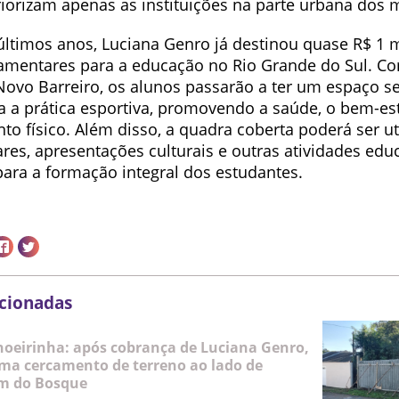
riorizam apenas as instituições na parte urbana dos 
últimos anos, Luciana Genro já destinou quase R$ 1 
mentares para a educação no Rio Grande do Sul. Co
Novo Barreiro, os alunos passarão a ter um espaço s
 a prática esportiva, promovendo a saúde, o bem-est
o físico. Além disso, a quadra coberta poderá ser ut
res, apresentações culturais e outras atividades educ
para a formação integral dos estudantes.
acionadas
hoeirinha: após cobrança de Luciana Genro,
oma cercamento de terreno ao lado de
im do Bosque