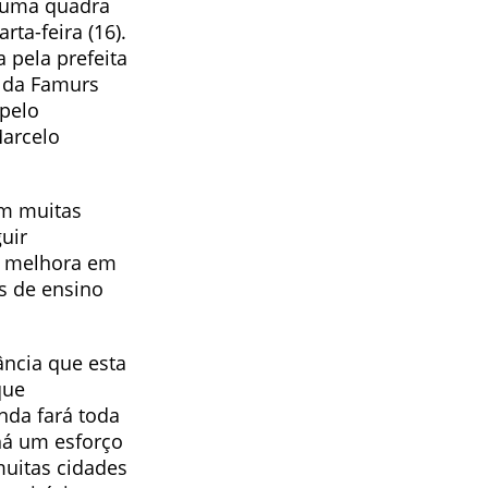
e uma quadra
rta-feira (16).
 pela prefeita
e da Famurs
 pelo
Marcelo
om muitas
uir
a melhora em
as de ensino
tância que esta
que
nda fará toda
 há um esforço
muitas cidades