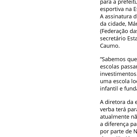
para a prefeit
esportiva na E
A assinatura d
da cidade, Már
(Federação da
secretário Es
Caumo.
“Sabemos que 
escolas passa
investimentos
uma escola loc
infantil e fun
A diretora da 
verba terá pa
atualmente nã
a diferença pa
por parte de 