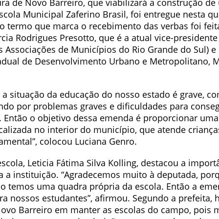
ura de Novo Barreiro, que viabilizará a construção d
scola Municipal Zaferino Brasil, foi entregue nesta qua
o termo que marca o recebimento das verbas foi feita
cia Rodrigues Presotto, que é a atual vice-president
s Associações de Municípios do Rio Grande do Sul) e
tadual de Desenvolvimento Urbano e Metropolitano, 
a situação da educação do nosso estado é grave, c
ndo por problemas graves e dificuldades para conseg
. Então o objetivo dessa emenda é proporcionar um
alizada no interior do município, que atende crianç
damental”, colocou Luciana Genro.
escola, Leticia Fátima Silva Kolling, destacou a impor
ra a instituição. “Agradecemos muito à deputada, por
o temos uma quadra própria da escola. Então a eme
ra nossos estudantes”, afirmou. Segundo a prefeita,
Novo Barreiro em manter as escolas do campo, pois 