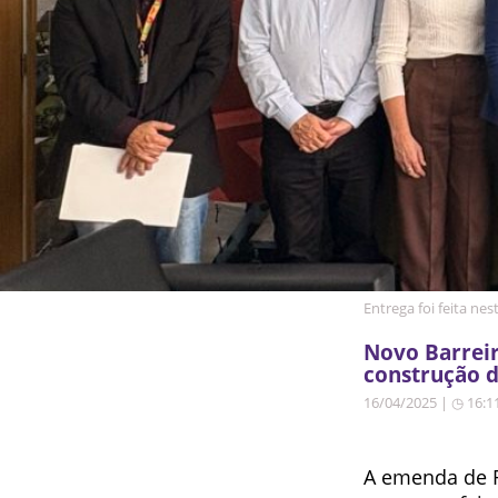
Entrega foi feita nes
Novo Barrei
construção d
16/04/2025 | ◷ 16:1
A emenda de R