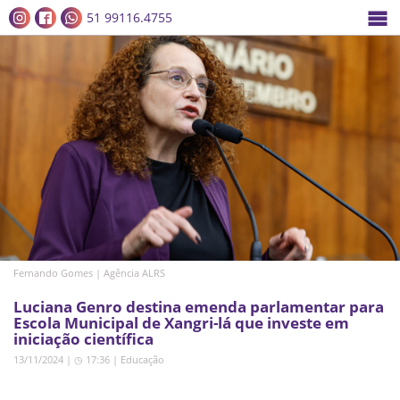
51 99116.4755
Fernando Gomes | Agência ALRS
Luciana Genro destina emenda parlamentar para
Escola Municipal de Xangri-lá que investe em
iniciação científica
13/11/2024 | ◷ 17:36
|
Educação