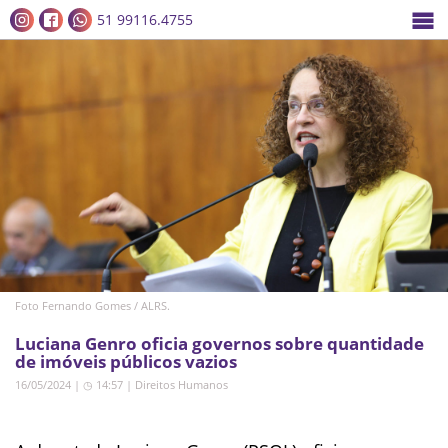
51 99116.4755
Foto Fernando Gomes / ALRS.
Luciana Genro oficia governos sobre quantidade
de imóveis públicos vazios
16/05/2024 | ◷ 14:57
|
Direitos Humanos