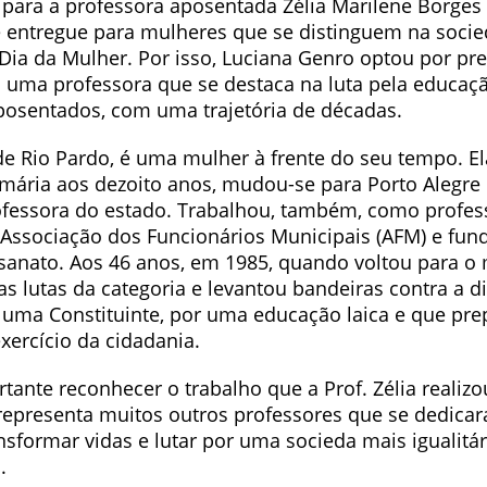
 para a professora aposentada Zélia Marilene Borge
ntregue para mulheres que se distinguem na socie
Dia da Mulher. Por isso, Luciana Genro optou por pre
ma professora que se destaca na luta pela educaçã
aposentados, com uma trajetória de décadas.
 de Rio Pardo, é uma mulher à frente do seu tempo. E
imária aos dezoito anos, mudou-se para Porto Alegre
ofessora do estado. Trabalhou, também, como profes
 Associação dos Funcionários Municipais (AFM) e fu
sanato. Aos 46 anos, em 1985, quando voltou para o 
 lutas da categoria e levantou bandeiras contra a di
r uma Constituinte, por uma educação laica e que pre
xercício da cidadania.
tante reconhecer o trabalho que a Prof. Zélia realiz
 representa muitos outros professores que se dedica
sformar vidas e lutar por uma socieda mais igualitár
.