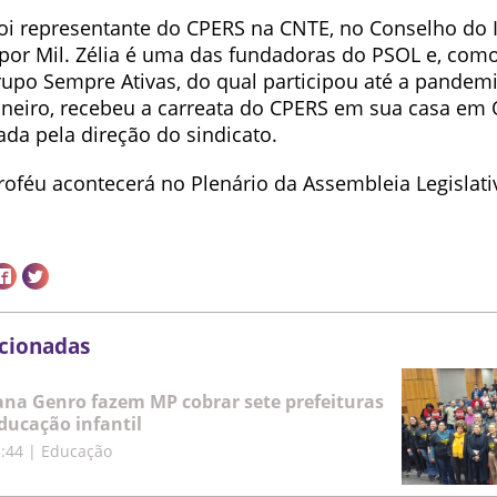
foi representante do CPERS na CNTE, no Conselho do I
or Mil. Zélia é uma das fundadoras do PSOL e, com
grupo Sempre Ativas, do qual participou até a pandem
aneiro, recebeu a carreata do CPERS em sua casa em 
da pela direção do sindicato.
roféu acontecerá no Plenário da Assembleia Legislati
acionadas
iana Genro fazem MP cobrar sete prefeituras
educação infantil
5:44
|
Educação