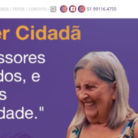
51 99116.4755
ÍDEOS
FOTOS
CONTATO