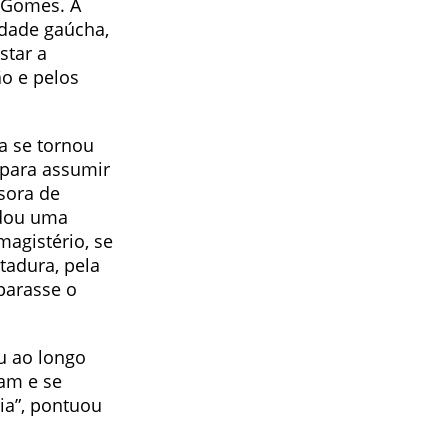
s Gomes. A
dade gaúcha,
star a
o e pelos
la se tornou
 para assumir
sora de
ndou uma
magistério, se
tadura, pela
parasse o
ou ao longo
ram e se
ia”, pontuou