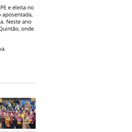
PE e eleita no
o aposentada,
ia. Neste ano
Quintão, onde
va.