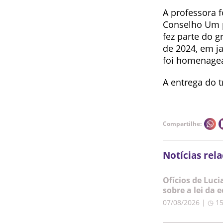
A professora 
Conselho Um p
fez parte do 
de 2024, em j
foi homenagea
A entrega do t
Compartilhe:
Notícias rel
Ofícios de Luc
sobre a lei da 
07/08/2026 | ◷ 1