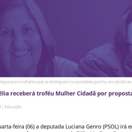
egue para mulheres que se distinguem na sociedade gaúcha, em alusão ao 
élia receberá troféu Mulher Cidadã por propost
8
|
Educação
rta-feira (06) a deputada Luciana Genro (PSOL) irá e