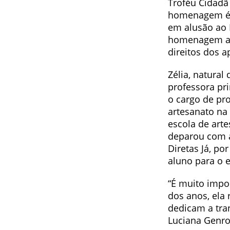
Troféu Cidadã
homenagem é e
em alusão ao 
homenagem a u
direitos dos 
Zélia, natural
professora pr
o cargo de pr
artesanato na
escola de arte
deparou com as
Diretas Já, po
aluno para o e
“É muito impor
dos anos, ela
dedicam a tran
Luciana Genro