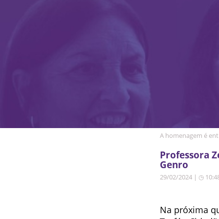
A homenagem é entr
Professora Z
Genro
29/02/2024 | ◷ 10:4
Na próxima qua