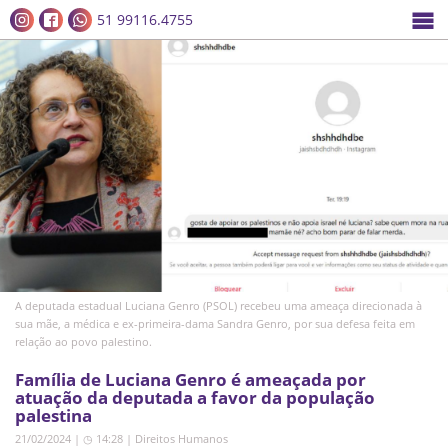
51 99116.4755
A deputada estadual Luciana Genro (PSOL) recebeu uma ameaça direcionada à
sua mãe, a médica e ex-primeira-dama Sandra Genro, por sua defesa feita em
relação ao povo palestino.
Família de Luciana Genro é ameaçada por
atuação da deputada a favor da população
palestina
21/02/2024 | ◷ 14:28
|
Direitos Humanos