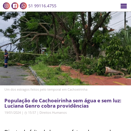
51 99116.4755
Um dos estragos feitos pelo temporal em Cachoeirinha
População de Cachoeirinha sem água e sem luz:
Luciana Genro cobra providências
19/01/2024 | ◷ 15:57
|
Direitos Humanos