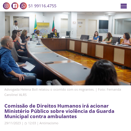
51 99116.4755
Advogada Helena Boll relatou o ocorrido com os migrantes. | Foto: Fernanda
Caroline/ ALRS
Comissão de Direitos Humanos irá acionar
Ministério Público sobre violência da Guarda
Municipal contra ambulantes
29/11/2023 | ◷ 12:03
|
Antirracismo