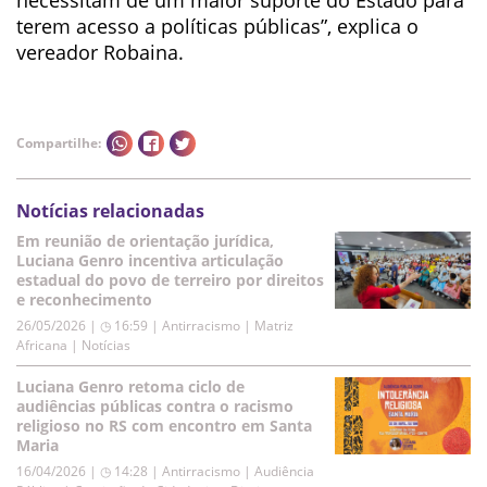
necessitam de um maior suporte do Estado para
terem acesso a políticas públicas”, explica o
vereador Robaina.
Compartilhe:
Notícias relacionadas
Em reunião de orientação jurídica,
Luciana Genro incentiva articulação
estadual do povo de terreiro por direitos
e reconhecimento
26/05/2026 | ◷ 16:59
|
Antirracismo | Matriz
Africana | Notícias
Luciana Genro retoma ciclo de
audiências públicas contra o racismo
religioso no RS com encontro em Santa
Maria
16/04/2026 | ◷ 14:28
|
Antirracismo | Audiência