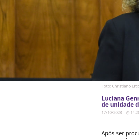
Foto: Christiano Erc
Luciana Genr
de unidade d
17/10/2023 | ◷ 14:2
Após ser proc