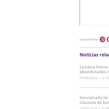
Compartilhe:
Notícias rel
Luciana Genro 
abandonados n
03/08/2026 | ◷ 1
Sancionada lei
cláusula de ba
22/07/2026 | ◷ 0