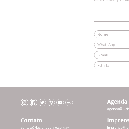
Agenda
agenda@luci
Contato
Impren
contato@lucianagenro.com.br
imprensa@lu