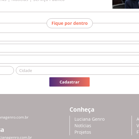
Fique por dentro
Cadastrar
Conheça
anagenro.com.br
Luciana Genro
A
Notícias
V
sa
Projetos
F
cianagenro.com.br