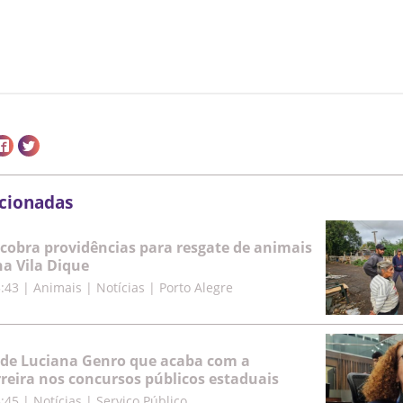
acionadas
cobra providências para resgate de animais
a Vila Dique
5:43
|
Animais | Notícias | Porto Alegre
 de Luciana Genro que acaba com a
rreira nos concursos públicos estaduais
8:45
|
Notícias | Serviço Público