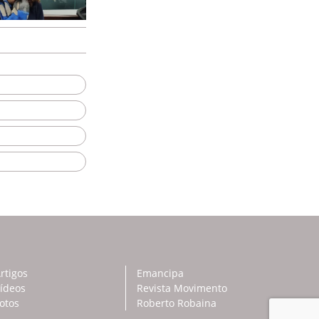
rtigos
Emancipa
ídeos
Revista Movimento
otos
Roberto Robaina