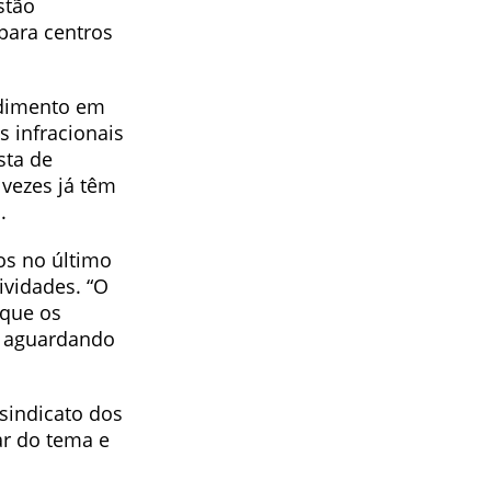
stão
para centros
ndimento em
 infracionais
sta de
vezes já têm
.
os no último
ividades. “O
 que os
s aguardando
sindicato dos
ar do tema e