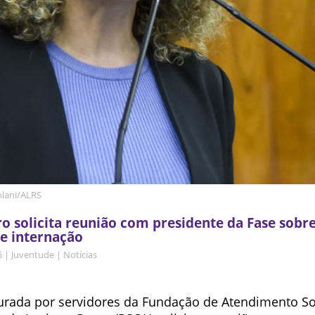
olani/ALRS
o solicita reunião com presidente da Fase sob
e internação
6
|
Juventude
|
Notícias
urada por servidores da Fundação de Atendimento S