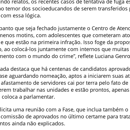
undo relatos, os recentes casos de tentativa de fuga e
ao temor dos socioeducandos de serem transferidos 
 com essa lógica.
panto que seja fechado justamente o Centro de Ate
enos motins, com adolescentes que cometeram atos
e que estão na primeira infração. Isso foge da propo
, ao colocá-los juntamente com internos que muitas 
mento com o mundo do crime”, reflete Luciana Genro
tada destaca que há centenas de candidatos aprovad
ase aguardando nomeação, aptos a iniciarem suas at
afastamento de servidores cai por terra pelo fato de
rem trabalhar nas unidades e estão prontos, apena
coloca a parlamentar.
licita uma reunião com a Fase, que inclua também o 
a comissão de aprovados no último certame para trat
ontos ainda não explicados.