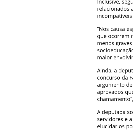
Inclusive, seg
relacionados 
incompatíveis
“Nos causa es
que ocorrem m
menos graves 
socioeducação
maior envolvi
Ainda, a depu
concurso da F
argumento de 
aprovados que
chamamento”, 
A deputada so
servidores e 
elucidar os p