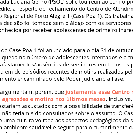
tada Luciana Genro (PSOL) solicitou reunião com o p
tédile, a respeito do fechamento do Centro de Atendi
 Regional de Porto Alegre 1 (Case Poa 1). Os trabalh
 decisão foi tomada sem diálogo com os servidores 
onhecida por receber adolescentes de primeiro ingre
do Case Poa 1 foi anunciado para o dia 31 de outubr
 da queda no número de adolescentes internados e o 
 afastamentos/ausências de servidores em todos os
 além de episódios recentes de motins realizados pel
ento encaminhado pelo Poder Judiciário à Fase.
s argumentam, porém, que
justamente esse Centro 
e agressões e motins nos últimos meses
. Inclusive
estariam assustados com a possibilidade de transferê
não teriam sido consultados sobre o assunto. O Ca
 uma cultura voltada aos aspectos pedagógicos da 
 ambiente saudável e seguro para o cumprimento d