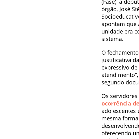
(Fase), a depu
órgão, José S
Socioeducativo
apontam que a
unidade era c
sistema.
O fechamento 
justificativa
expressivo de
atendimento”,
segundo docum
Os servidore
ocorrência d
adolescentes 
mesma forma, 
desenvolvendo
oferecendo um