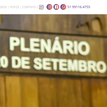
51 99116.4755
ÍDEOS
FOTOS
CONTATO