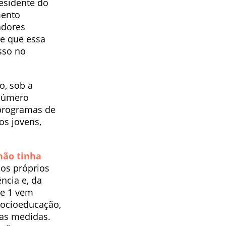
residente do
mento
adores
e que essa
sso no
o, sob a
“número
 programas de
os jovens,
não tinha
, os próprios
ncia e, da
se 1 vem
socioeducação,
as medidas.