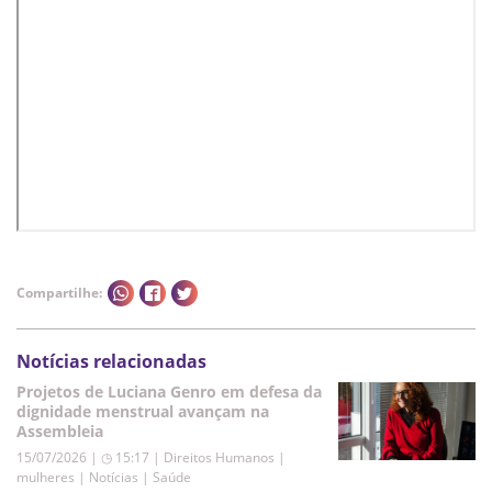
Compartilhe:
Notícias relacionadas
Projetos de Luciana Genro em defesa da
dignidade menstrual avançam na
Assembleia
15/07/2026 | ◷ 15:17
|
Direitos Humanos |
mulheres | Notícias | Saúde