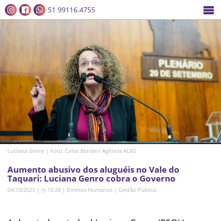
51 99116.4755
Luciana Genro | Foto: Celso Bender/ Agência ALRS
Aumento abusivo dos aluguéis no Vale do
Taquari: Luciana Genro cobra o Governo
04/10/2023 | ◷ 10:28
|
Direitos Humanos
|
Gestão Pública