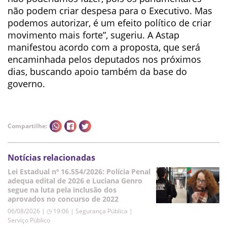
não podem criar despesa para o Executivo. Mas
podemos autorizar, é um efeito político de criar
movimento mais forte”, sugeriu. A Astap
manifestou acordo com a proposta, que será
encaminhada pelos deputados nos próximos
dias, buscando apoio também da base do
governo.
Compartilhe:
Notícias relacionadas
Lei Estadual nº 16.554/2026: Polícia Penal
adequa edital de 2026 e Luciana Genro
segue na luta pela inclusão dos
aprovados no concurso de 2022
06/08/2026 | ◷ 19:06
|
Segurança Pública |
Serviço Público