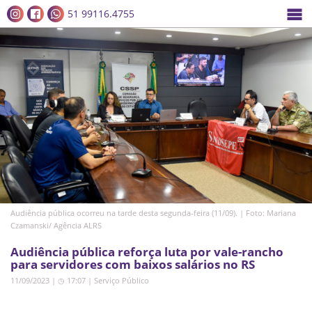
51 99116.4755
Audiência pública ocorreu na tarde desta segunda-feira (11/09). | Foto: Mariana
Czamanski/ Agência ALRS
Audiência pública reforça luta por vale-rancho
para servidores com baixos salários no RS
11/09/2023 | ◷ 17:07
|
Serviço Público