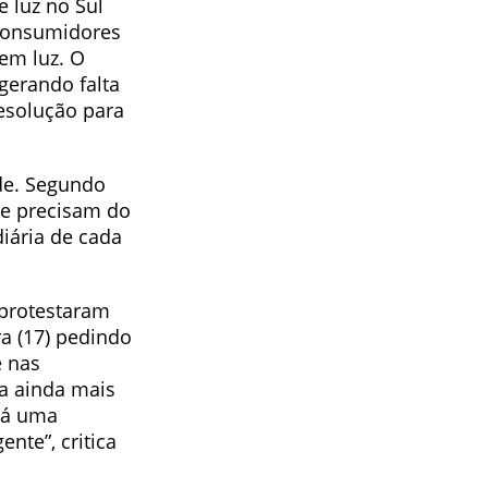
e luz no Sul
 consumidores
sem luz. O
gerando falta
esolução para
ade. Segundo
ue precisam do
iária de cada
 protestaram
a (17) pedindo
e nas
na ainda mais
 dá uma
nte”, critica