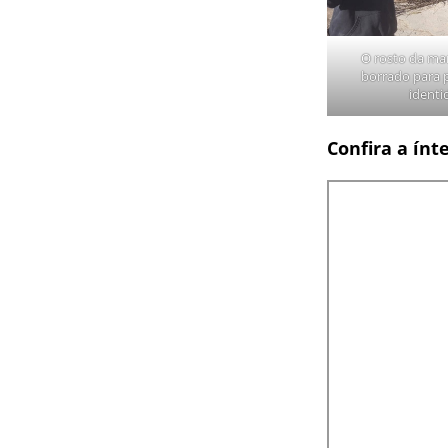
O rosto da man
borrado para 
identi
Confira a ínt