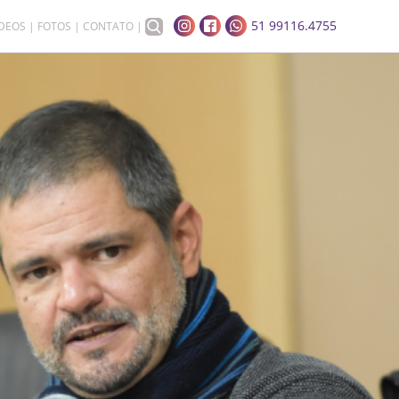
51 99116.4755
ÍDEOS
FOTOS
CONTATO