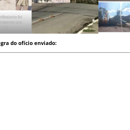
ifestante foi
preservar sua
dade.
egra do ofício enviado: