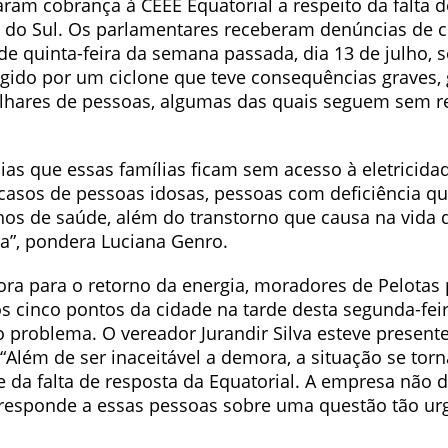
ram cobrança à CEEE Equatorial a respeito da falta d
 do Sul. Os parlamentares receberam denúncias de
e quinta-feira da semana passada, dia 13 de julho, 
ngido por um ciclone que teve consequências graves, 
ilhares de pessoas, algumas das quais seguem sem r
dias que essas famílias ficam sem acesso à eletricid
á casos de pessoas idosas, pessoas com deficiência q
hos de saúde, além do transtorno que causa na vida d
”, pondera Luciana Genro.
ra para o retorno da energia, moradores de Pelotas
 cinco pontos da cidade na tarde desta segunda-feir
o problema. O vereador Jurandir Silva esteve present
“Além de ser inaceitável a demora, a situação se tor
e da falta de resposta da Equatorial. A empresa não
 responde a essas pessoas sobre uma questão tão urge