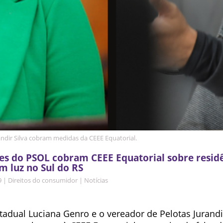
andir Silva cobram medidas da CEEE Equatorial.
s do PSOL cobram CEEE Equatorial sobre resid
m luz no Sul do RS
9
|
Direitos do consumidor
|
Notícias
tadual Luciana Genro e o vereador de Pelotas Jurandi