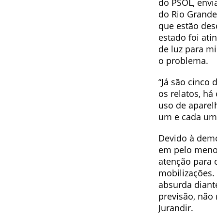
do PSOL, envia
do Rio Grande
que estão desd
estado foi ati
de luz para m
o problema.
“Já são cinco 
os relatos, h
uso de aparel
um e cada uma
Devido à demo
em pelo menos
atenção para 
mobilizações. 
absurda diant
previsão, não
Jurandir.