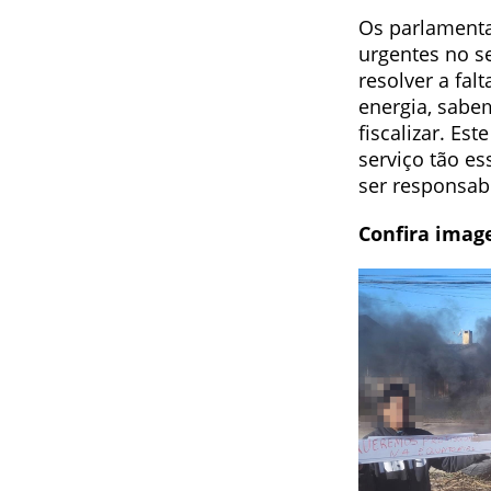
Os parlamenta
urgentes no s
resolver a fal
energia, sabem
fiscalizar. E
serviço tão es
ser responsabi
Confira imag