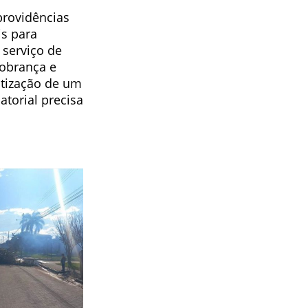
providências
is para
 serviço de
cobrança e
atização de um
atorial precisa