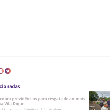
acionadas
cobra providências para resgate de animais
a Vila Dique
5:43
|
Animais | Notícias | Porto Alegre