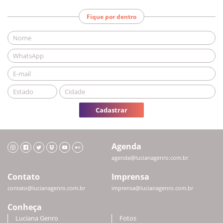
Fique por dentro
Cadastrar
Agenda
agenda@lucianagenro.com.br
Contato
Imprensa
contato@lucianagenro.com.br
imprensa@lucianagenro.com.br
Conheça
Luciana Genro
Fotos