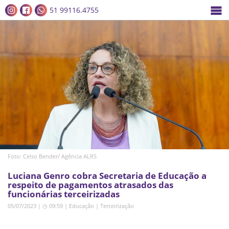
51 99116.4755
Foto: Celso Bender/ Agência ALRS
Luciana Genro cobra Secretaria de Educação a
respeito de pagamentos atrasados das
funcionárias terceirizadas
05/07/2023 | ◷ 09:59
|
Educação
|
Terceirização