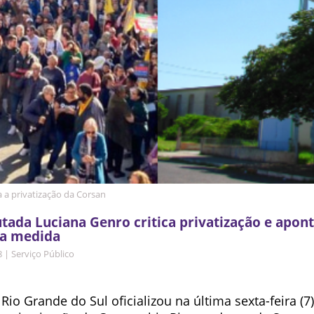
a a privatização da Corsan
tada Luciana Genro critica privatização e apon
la medida
8
|
Serviço Público
io Grande do Sul oficializou na última sexta-feira (7)