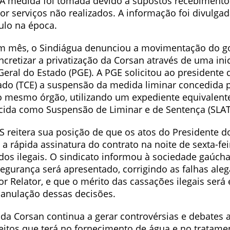
 A medida foi tomada devido a supostos recebimento
 serviços não realizados. A informação foi divulgada
ulo na época.
m mês, o Sindiágua denunciou a movimentação do go
ncretizar a privatização da Corsan através de uma inic
eral do Estado (PGE). A PGE solicitou ao presidente 
ado (TCE) a suspensão da medida liminar concedida
o mesmo órgão, utilizando um expediente equivalent
ecida como Suspensão de Liminar e de Sentença (SLAT
S reitera sua posição de que os atos do Presidente d
 a rápida assinatura do contrato na noite de sexta-feir
dos ilegais. O sindicato informou à sociedade gaúc
gurança será apresentado, corrigindo as falhas aleg
 Relator, e que o mérito das cassações ilegais será
 anulação dessas decisões.
o da Corsan continua a gerar controvérsias e debates
feitos que terá no fornecimento de água e no tratame