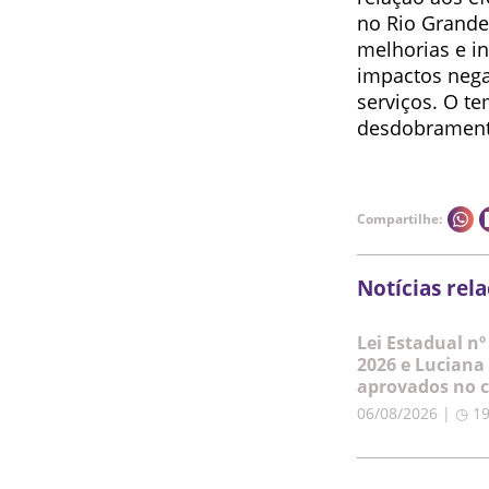
no Rio Grande
melhorias e in
impactos nega
serviços. O t
desdobramento
Compartilhe:
Notícias rel
Lei Estadual nº
2026 e Luciana
aprovados no c
06/08/2026 | ◷ 1