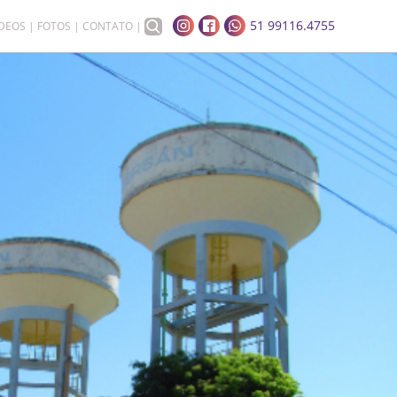
51 99116.4755
ÍDEOS
FOTOS
CONTATO