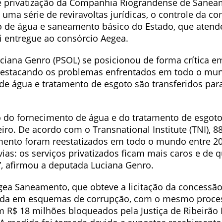
e privatização da Companhia Riograndense de Sane
 uma série de reviravoltas jurídicas, o controle da 
 de água e saneamento básico do Estado, que atend
i entregue ao consórcio Aegea.
ciana Genro (PSOL) se posicionou de forma crítica e
 destacando os problemas enfrentados em todo o m
de água e tratamento de esgoto são transferidos para
ão do fornecimento de água e do tratamento de esgot
ro. De acordo com o Transnational Institute (TNI), 8
ento foram reestatizados em todo o mundo entre 20
ias: os serviços privatizados ficam mais caros e de 
”, afirmou a deputada Luciana Genro.
ea Saneamento, que obteve a licitação da concessã
vida em esquemas de corrupção, com o mesmo proce
 R$ 18 milhões bloqueados pela Justiça de Ribeirão P