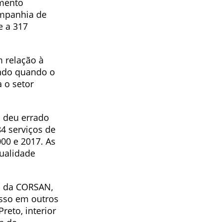
amento
companhia de
e a 317
m relação à
undo quando o
 o setor
o deu errado
84 serviços de
00 e 2017. As
qualidade
o da CORSAN,
sso em outros
reto, interior