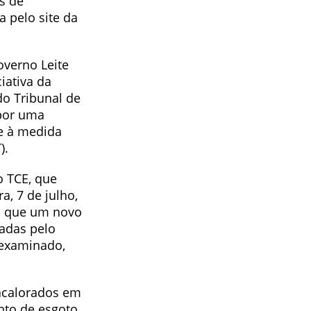
s de
 pelo site da
verno Leite
iativa da
do Tribunal de
 por uma
e à medida
).
o TCE, que
a, 7 de julho,
ha que um novo
adas pelo
 examinado,
 acalorados em
nto de esgoto