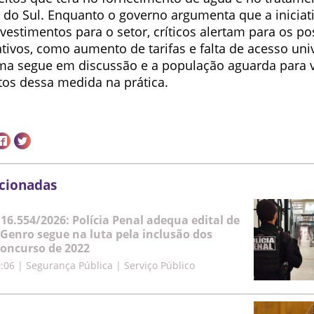
 do Sul. Enquanto o governo argumenta que a iniciati
vestimentos para o setor, críticos alertam para os po
tivos, como aumento de tarifas e falta de acesso uni
ema segue em discussão e a população aguarda para 
s dessa medida na prática.
acionadas
 16.554/2026: Polícia Penal adequa edital de
 Genro segue na luta pela inclusão dos
oncurso de 2022
9:06
|
Segurança Pública | Serviço Público