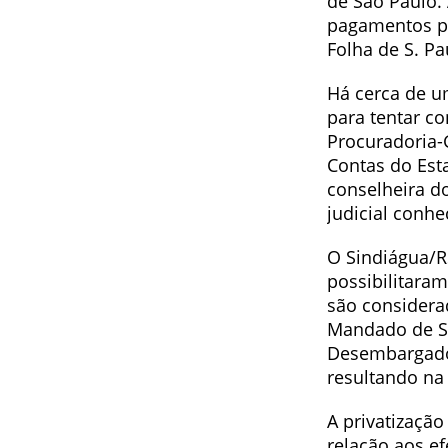
de São Paulo.
pagamentos por
Folha de S. Pa
Há cerca de u
para tentar co
Procuradoria-G
Contas do Est
conselheira d
judicial conh
O Sindiágua/R
possibilitaram
são considera
Mandado de Se
Desembargador
resultando na
A privatizaçã
relação aos e