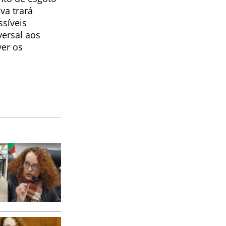
va trará
ssíveis
versal aos
ver os