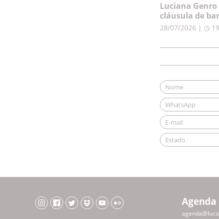
Luciana Genro 
cláusula de ba
28/07/2026 | ◷ 1
Agenda
agenda@luci