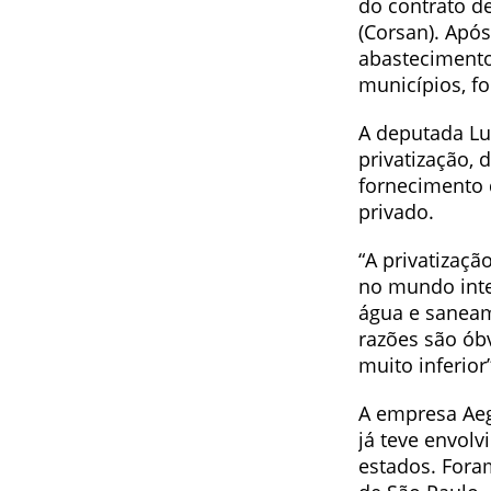
do contrato d
(Corsan). Após
abastecimento
municípios, fo
A deputada Lu
privatização,
fornecimento 
privado.
“A privatizaç
no mundo intei
água e saneam
razões são óbv
muito inferior
A empresa Aeg
já teve envol
estados. Foram