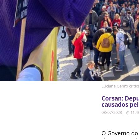
Luciana Genro critic
Corsan: Depu
causados pe
08/07/2023 | ◷ 11:4
O Governo do R