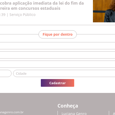
cobra aplicação imediata da lei do fim da
rreira em concursos estaduais
9:39
|
Serviço Público
Fique por dentro
Cadastrar
Conheça
anagenro.com.br
Luciana Genro
A