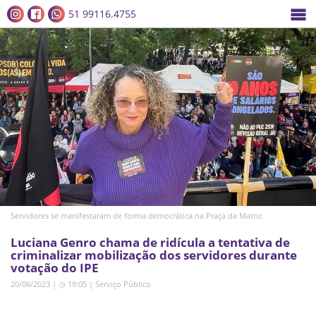
51 99116.4755
Servidores se manifestaram de forma democrática na Praça da Matriz.
Luciana Genro chama de ridícula a tentativa de
criminalizar mobilização dos servidores durante
votação do IPE
20/06/2023 | ◷ 19:05
|
Serviço Público