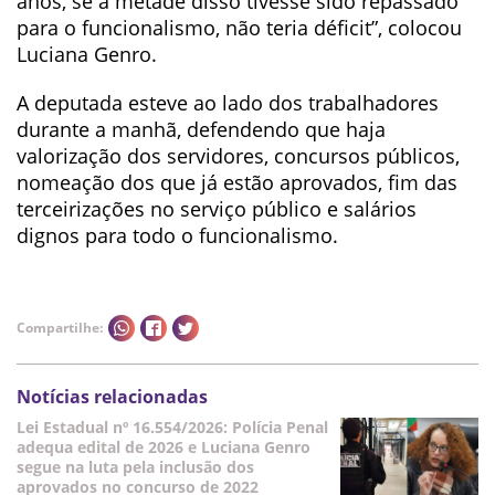
anos, se a metade disso tivesse sido repassado
para o funcionalismo, não teria déficit”, colocou
Luciana Genro.
A deputada esteve ao lado dos trabalhadores
durante a manhã, defendendo que haja
valorização dos servidores, concursos públicos,
nomeação dos que já estão aprovados, fim das
terceirizações no serviço público e salários
dignos para todo o funcionalismo.
Compartilhe:
Notícias relacionadas
Lei Estadual nº 16.554/2026: Polícia Penal
adequa edital de 2026 e Luciana Genro
segue na luta pela inclusão dos
aprovados no concurso de 2022