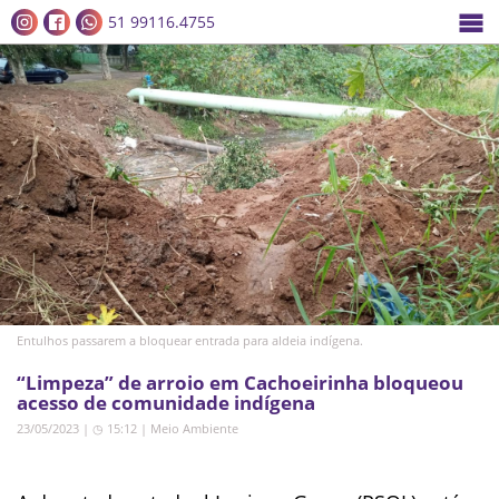
51 99116.4755
Entulhos passarem a bloquear entrada para aldeia indígena.
“Limpeza” de arroio em Cachoeirinha bloqueou
acesso de comunidade indígena
23/05/2023 | ◷ 15:12
|
Meio Ambiente