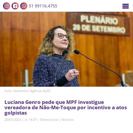
51 99116.4755
Foto: Guerreiro/ Agência ALRS
Luciana Genro pede que MPF investigue
vereadora de Não-Me-Toque por incentivo a atos
golpistas
20/01/2023 | ◷ 14:37
|
Democracia
|
Notícias