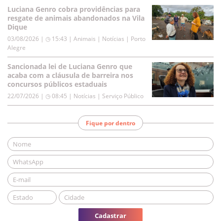
Luciana Genro cobra providências para
resgate de animais abandonados na Vila
Dique
03/08/2026 | ◷ 15:43
|
Animais | Notícias | Porto
Alegre
Sancionada lei de Luciana Genro que
acaba com a cláusula de barreira nos
concursos públicos estaduais
22/07/2026 | ◷ 08:45
|
Notícias | Serviço Público
Fique por dentro
Cadastrar