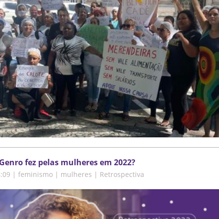
Genro fez pelas mulheres em 2022?
4:09
|
feminismo | mulheres | Retrospectiva