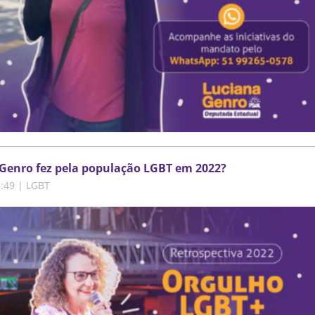
Genro fez pela população LGBT em 2022?
6:49
|
LGBT