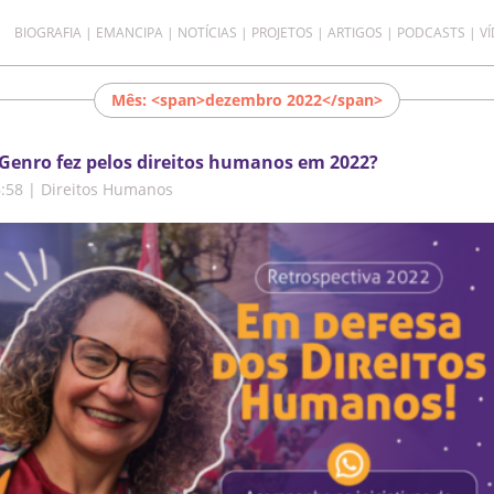
BIOGRAFIA
EMANCIPA
NOTÍCIAS
PROJETOS
ARTIGOS
PODCASTS
V
Mês: <span>dezembro 2022</span>
Genro fez pelos direitos humanos em 2022?
6:58
|
Direitos Humanos