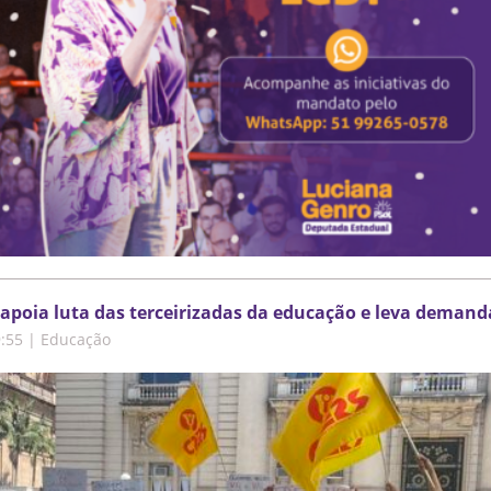
apoia luta das terceirizadas da educação e leva demand
9:55
|
Educação