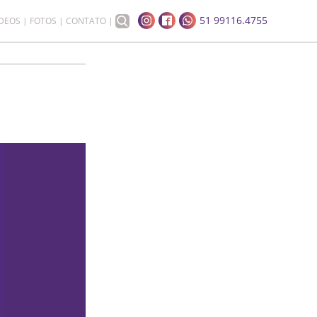
51 99116.4755
ÍDEOS
FOTOS
CONTATO