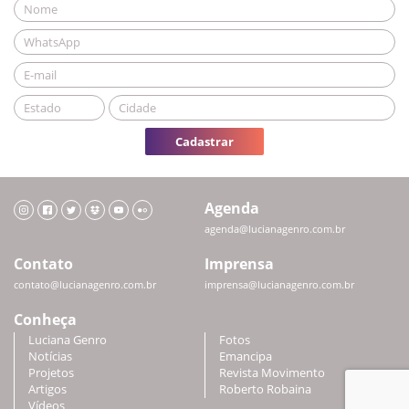
Cadastrar
Agenda
agenda@lucianagenro.com.br
Contato
Imprensa
contato@lucianagenro.com.br
imprensa@lucianagenro.com.br
Conheça
Luciana Genro
Fotos
Notícias
Emancipa
Projetos
Revista Movimento
Artigos
Roberto Robaina
Vídeos