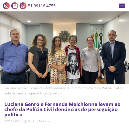
51 99116.4755
Luciana Genro e Fernanda Melchionna se reuniram com chefe da Polícia Civil ao
lado de Janaíra Lopes e Alice Carvalho.
Luciana Genro e Fernanda Melchionna levam ao
chefe da Polícia Civil denúncias de perseguição
política
22/11/2022 | ◷ 10:30
|
Notícias