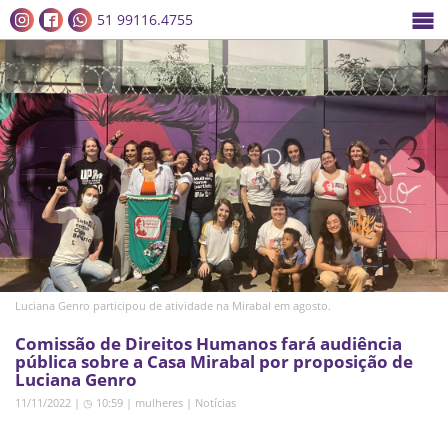
51 99116.4755
Luciana Genro participou de atividade na Mirabal em agosto.
Comissão de Direitos Humanos fará audiência
pública sobre a Casa Mirabal por proposição de
Luciana Genro
11/11/2022 | ◷ 10:59
|
mulheres
|
Notícias