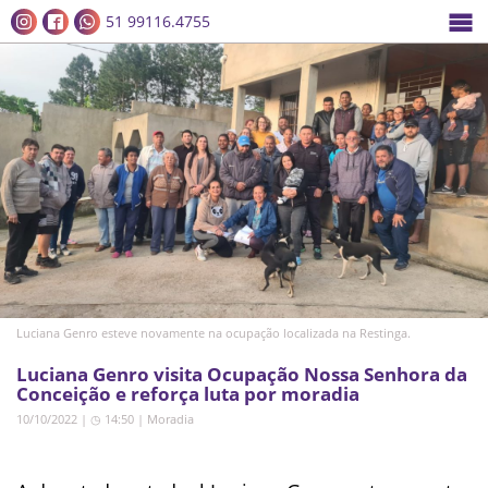
51 99116.4755
Luciana Genro esteve novamente na ocupação localizada na Restinga.
Luciana Genro visita Ocupação Nossa Senhora da
Conceição e reforça luta por moradia
10/10/2022 | ◷ 14:50
|
Moradia