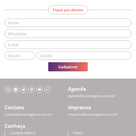
Fique por dentro
Cadastrar
Agenda
agenda@lucianagenro.com.br
Contato
Imprensa
contato@lucianagenro.com.br
imprensa@lucianagenro.com.br
Conheça
Luciana Genro
Fotos