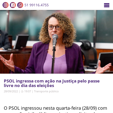
51 99116.4755
PSOL ingressa com ação na Justiça pelo passe
livre no dia das eleições
28/09/2022 | ◷ 19:07
|
Transporte público
O PSOL ingressou nesta quarta-feira (28/09) com