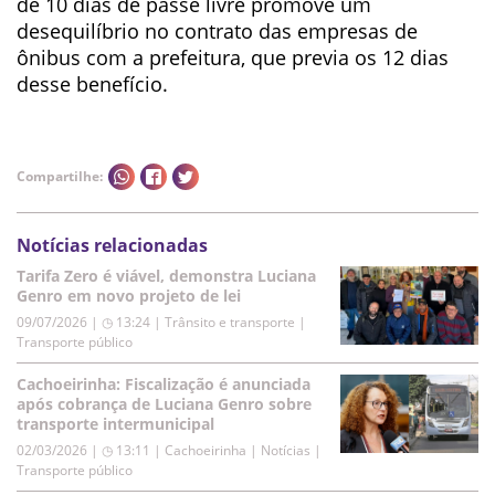
de 10 dias de passe livre promove um
desequilíbrio no contrato das empresas de
ônibus com a prefeitura, que previa os 12 dias
desse benefício.
Compartilhe:
Notícias relacionadas
Tarifa Zero é viável, demonstra Luciana
Genro em novo projeto de lei
09/07/2026 | ◷ 13:24
|
Trânsito e transporte |
Transporte público
Cachoeirinha: Fiscalização é anunciada
após cobrança de Luciana Genro sobre
transporte intermunicipal
02/03/2026 | ◷ 13:11
|
Cachoeirinha | Notícias |
Transporte público