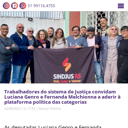
51 99116.4755
Trabalhadores do sistema de Justiça convidam
Luciana Genro e Fernanda Melchionna a aderir à
plataforma política das categorias
22/08/2022 | ◷ 17:52
|
Serviço Público
As deputadas Luciana Genro e Fernanda