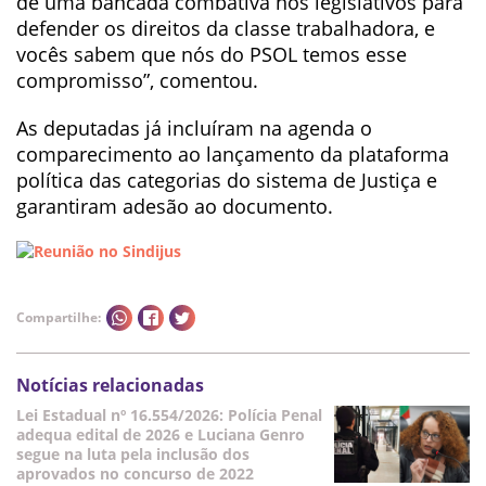
de uma bancada combativa nos legislativos para
defender os direitos da classe trabalhadora, e
vocês sabem que nós do PSOL temos esse
compromisso”, comentou.
As deputadas já incluíram na agenda o
comparecimento ao lançamento da plataforma
política das categorias do sistema de Justiça e
garantiram adesão ao documento.
Compartilhe:
Notícias relacionadas
Lei Estadual nº 16.554/2026: Polícia Penal
adequa edital de 2026 e Luciana Genro
segue na luta pela inclusão dos
aprovados no concurso de 2022