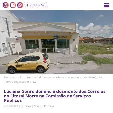
51 99116.4755
Agência dos Correios em Cidreira não conta mais com serviço de distribuição.
Foto: Google Street View
Luciana Genro denuncia desmonte dos Correios
no Litoral Norte na Comissão de Serviços
Públicos
26/05/2022 | ◷ 14:47
|
Serviço Público