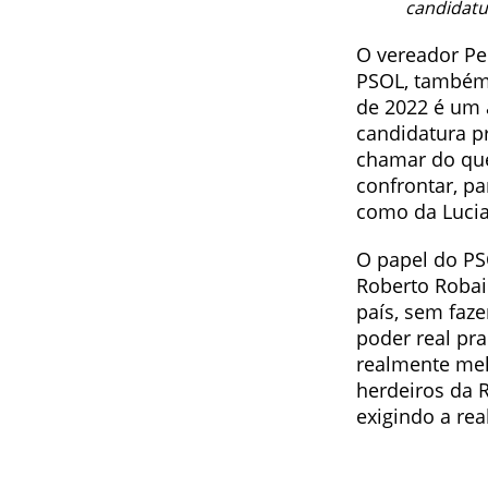
candidatu
O vereador Pe
PSOL, também f
de 2022 é um a
candidatura pr
chamar do que
confrontar, pa
como da Lucia
O papel do PS
Roberto Robain
país, sem faz
poder real pr
realmente mel
herdeiros da 
exigindo a rea