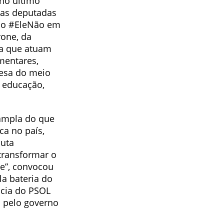
 no último
das deputadas
 o #EleNão em
one, da
ta que atuam
mentares,
efesa do meio
a educação,
 ampla do que
ca no país,
luta
 transformar o
te”, convocou
la bateria do
ncia do PSOL
 pelo governo