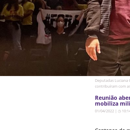
Deputadas Luciana 
contribuíram com as
Reunião abe
mobiliza mil
01/04/2022 | ◷ 10:1