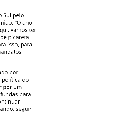
 Sul pelo
união. “O ano
qui, vamos ter
de picareta,
ra isso, para
 mandatos
ado por
 política do
ar por um
ofundas para
ontinuar
ando, seguir