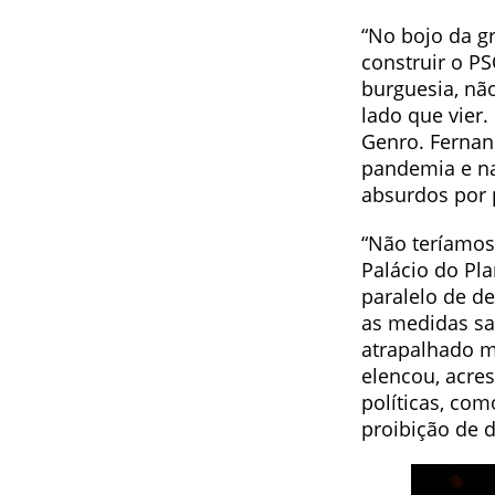
“No bojo da g
construir o P
burguesia, não
lado que vier.
Genro. Fernan
pandemia e na
absurdos por 
“Não teríamos
Palácio do Pl
paralelo de de
as medidas san
atrapalhado m
elencou, acre
políticas, co
proibição de 