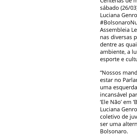
Centenas de m
sábado (26/03
Luciana Genr
#BolsonaroNun
Assembleia Le
nas diversas 
dentre as quai
ambiente, a lu
esporte e cult
“Nossos manda
estar no Parla
uma esquerda 
incansável par
‘Ele Não’ em ‘
Luciana Genro,
coletivo de j
ser uma alter
Bolsonaro.