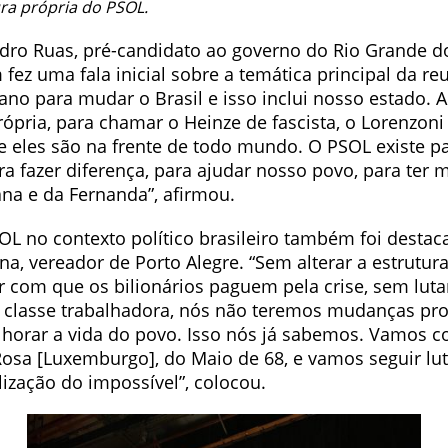
ra própria do PSOL.
dro Ruas, pré-candidato ao governo do Rio Grande do
ez uma fala inicial sobre a temática principal da re
no para mudar o Brasil e isso inclui nosso estado. A
ópria, para chamar o Heinze de fascista, o Lorenzoni 
 eles são na frente de todo mundo. O PSOL existe pa
ra fazer diferença, para ajudar nosso povo, para ter
na e da Fernanda”, afirmou.
OL no contexto político brasileiro também foi destac
a, vereador de Porto Alegre. “Sem alterar a estrutura
er com que os bilionários paguem pela crise, sem lut
a classe trabalhadora, nós não teremos mudanças pr
horar a vida do povo. Isso nós já sabemos. Vamos c
Rosa [Luxemburgo], do Maio de 68, e vamos seguir lut
lização do impossível”, colocou.