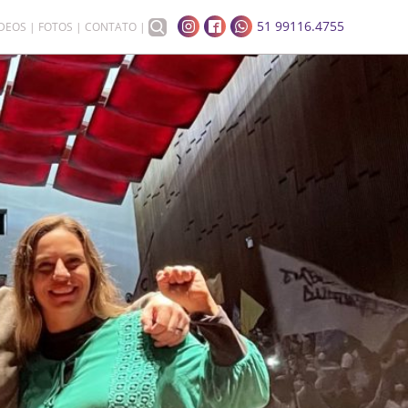
51 99116.4755
ÍDEOS
FOTOS
CONTATO