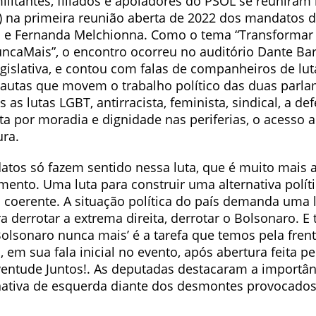
ilitantes, filiados e apoiadores do PSOL se reuniram
) na primeira reunião aberta de 2022 dos mandatos 
o e Fernanda Melchionna. Como o tema “Transformar
caMais”, o encontro ocorreu no auditório Dante Bar
gislativa, e contou com falas de companheiros de lu
pautas que movem o trabalho político das duas parla
s as lutas LGBT, antirracista, feminista, sindical, a d
ta por moradia e dignidade nas periferias, o acesso 
ura.
tos só fazem sentido nessa luta, que é muito mais
mento. Uma luta para construir uma alternativa políti
coerente. A situação política do país demanda uma 
a derrotar a extrema direita, derrotar o Bolsonaro. E
Bolsonaro nunca mais’ é a tarefa que temos pela fren
 em sua fala inicial no evento, após abertura feita pe
uventude Juntos!. As deputadas destacaram a importâ
nativa de esquerda diante dos desmontes provocados