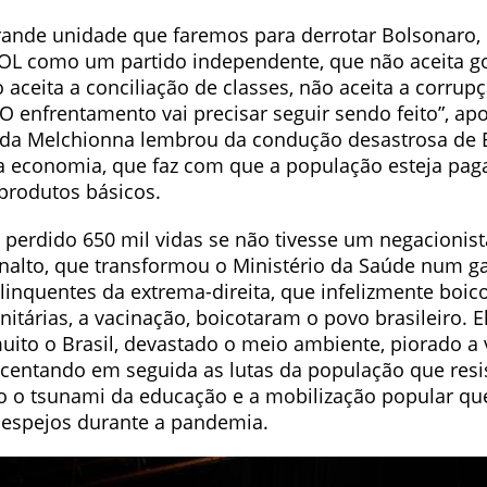
rande unidade que faremos para derrotar Bolsonaro,
SOL como um partido independente, que não aceita g
 aceita a conciliação de classes, não aceita a corrup
 O enfrentamento vai precisar seguir sendo feito”, a
da Melchionna lembrou da condução desastrosa de 
 economia, que faz com que a população esteja pag
produtos básicos.
 perdido 650 mil vidas se não tivesse um negacionis
analto, que transformou o Ministério da Saúde num g
linquentes da extrema-direita, que infelizmente boi
itárias, a vacinação, boicotaram o povo brasileiro. E
uito o Brasil, devastado o meio ambiente, piorado a 
scentando em seguida as lutas da população que resis
mo o tsunami da educação e a mobilização popular que
despejos durante a pandemia.