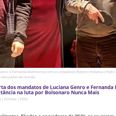
Genro e Fernanda Melchionna com os vereadores Roberto Robaina e Pedro 
 discussões da reunião.
rta dos mandatos de Luciana Genro e Fernanda
itância na luta por Bolsonaro Nunca Mais
4
|
Notícias
|
PSOL