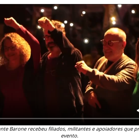
nte Barone recebeu filiados, militantes e apoiadores que p
evento.