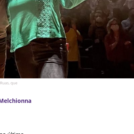
Ruas, que
 Melchionna