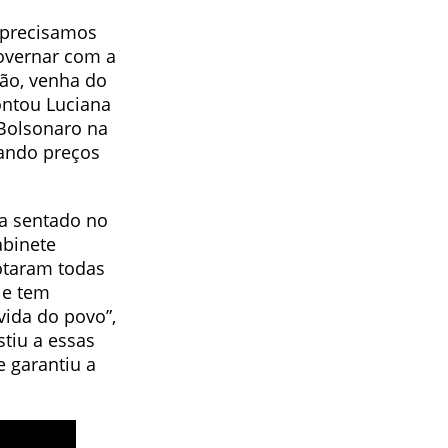
 precisamos
overnar com a
ção, venha do
pontou Luciana
Bolsonaro na
ando preços
ta sentado no
abinete
cotaram todas
le tem
vida do povo”,
tiu a essas
 garantiu a