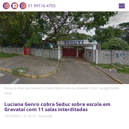
51 99116.4755
Escola é uma das maiores e mais tradicionais de Gravataí. Foto: Google Street
View.
Luciana Genro cobra Seduc sobre escola em
Gravataí com 11 salas interditadas
14/10/2021 | ◷ 16:15
|
Educação