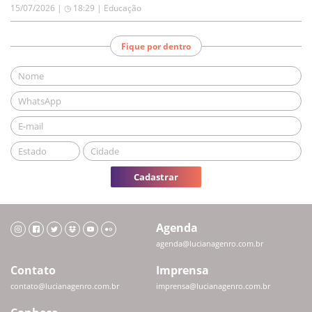
15/07/2026 | ◷ 18:29
|
Educação
Fique por dentro
Cadastrar
Agenda
agenda@lucianagenro.com.br
Contato
Imprensa
contato@lucianagenro.com.br
imprensa@lucianagenro.com.br