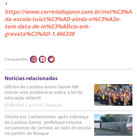
¹
https://www.correiodopovo.com.br/not%C3%ADci
da-escola-tuiut%C3%AD-ainda-n%C3%A3o-
tem-data-de-in%C3%ADcio-em-
gravata%C3%AD-1.466338
Compartilhe:
Notícias relacionadas
Ofícios de Luciana Genro fazem MP
cobrar sete prefeituras sobre a lei da
educação infantil
07/08/2026 | ◷ 15:44
|
Educação
Vitória em Cachoeirinha: após cobrança
de Luciana Genro, prefeitura retoma
cercamento de terreno ao lado de escola
no Jardim do Bosque