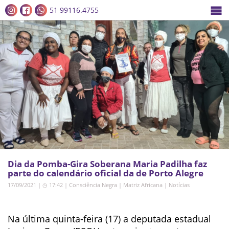
51 99116.4755
Dia da Pomba-Gira Soberana Maria Padilha faz
parte do calendário oficial da de Porto Alegre
17/09/2021 | ◷ 17:42
|
Consciência Negra
|
Matriz Africana
|
Notícias
Na última quinta-feira (17) a deputada estadual