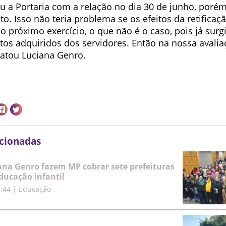
u a Portaria com a relação no dia 30 de junho, porém
to. Isso não teria problema se os efeitos da retifica
 próximo exercício, o que não é o caso, pois já surgi
itos adquiridos dos servidores. Então na nossa avali
statou Luciana Genro.
acionadas
iana Genro fazem MP cobrar sete prefeituras
educação infantil
5:44
|
Educação