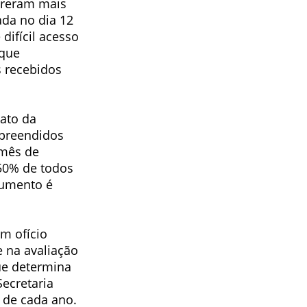
ofreram mais
ada no dia 12
difícil acesso
 que
 recebidos
ato da
rpreendidos
 mês de
 50% de todos
aumento é
m ofício
 na avaliação
ue determina
Secretaria
 de cada ano.