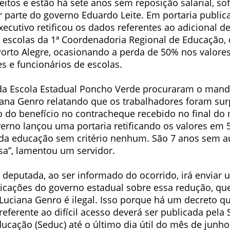
reitos e estão há sete anos sem reposição salarial, s
 parte do governo Eduardo Leite. Em portaria public
xecutivo retificou os dados referentes ao adicional de 
 escolas da 1ª Coordenadoria Regional de Educação,
rto Alegre, ocasionando a perda de 50% nos valores
s e funcionários de escolas.
da Escola Estadual Poncho Verde procuraram o mand
ana Genro relatando que os trabalhadores foram su
 do benefício no contracheque recebido no final do
verno lançou uma portaria retificando os valores em
 da educação sem critério nenhum. São 7 anos sem 
sa”, lamentou um servidor.
deputada, ao ser informado do ocorrido, irá enviar u
icações do governo estadual sobre essa redução, que
 Luciana Genro é ilegal. Isso porque há um decreto q
referente ao difícil acesso deverá ser publicada pela 
ucação (Seduc) até o último dia útil do mês de junho