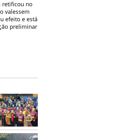
 retificou no
ção valessem
u efeito e está
ação preliminar