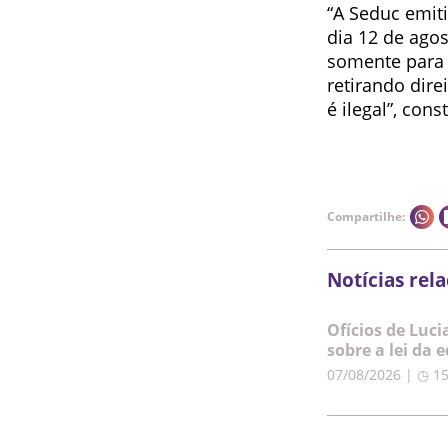
“A Seduc emiti
dia 12 de agos
somente para o
retirando dire
é ilegal”, con
Compartilhe:
Notícias rel
Ofícios de Luc
sobre a lei da 
07/08/2026 | ◷ 1