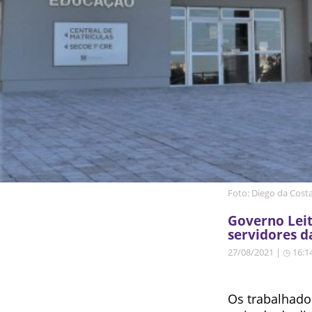
Foto: Diego da Cost
Governo Leit
servidores d
27/08/2021 | ◷ 16:1
Os trabalhador