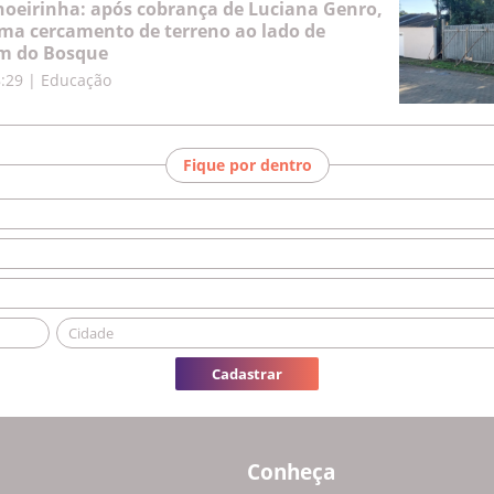
hoeirinha: após cobrança de Luciana Genro,
oma cercamento de terreno ao lado de
im do Bosque
8:29
|
Educação
Fique por dentro
Cadastrar
Conheça