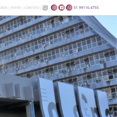
51 99116.4755
ÍDEOS
FOTOS
CONTATO