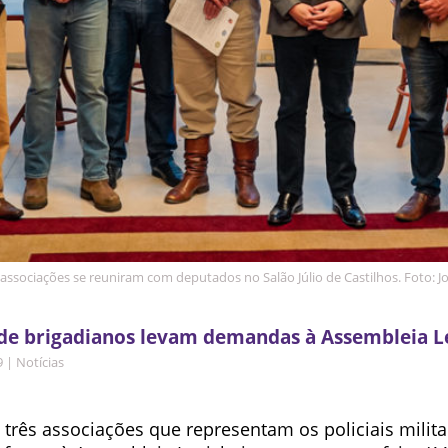
ssociações se reuniram com deputados no Salão Júlio de Castilhos. Foto: Jo
de brigadianos levam demandas à Assembleia Le
9
|
Notícias
 três associações que representam os policiais milita