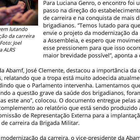
Para Luciana Genro, o encontro foi 
passo na direção do estabeleciment
de carreira e na conquista de mais d
brigadianos. “Temos lutado para qu
vem lutando
envie o projeto da modernização da 
ão da carreira
a Assembleia, e espero que movim
Foto: Joel
esse pressionem para que isso ocor
a ALRS
maior brevidade possível”, aponta a
da Abamf, José Clemente, destacou a importância da c
s, relatando que a tropa está muito adoecida atualm
dindo que o Parlamento intervenha. Lamentamos que
ando a questão grave da saúde dos brigadianos, for
nas este ano”, colocou. O documento entregue pelas 
complemento ao relatório que está sendo produzido a
omissão de Representação Externa para a implantaçã
e carreira da Brigada Militar.
modernização da carreira, o vice-presidente da Abamf