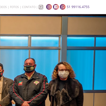
51 99116.4755
ÍDEOS
FOTOS
CONTATO