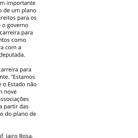
um importante
o de um plano
ireitos para os
e o governo
carreira para
entos como
ra com a
 deputada.
arreira para
ente. “Estamos
 o Estado não
am nove
associações
 partir das
o do plano de
, Jairo Rosa,