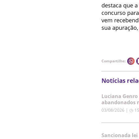
destaca que a 
concurso para
vem receben
sua apuração,
Compartilhe:
Notícias rel
Luciana Genro 
abandonados n
03/08/2026 | ◷ 1
Sancionada lei