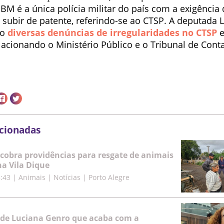
BM é a única polícia militar do país com a exigência
 subir de patente, referindo-se ao CTSP. A deputada 
do
diversas denúncias de irregularidades no CTSP
e
 acionando o Ministério Público e o Tribunal de Cont
acionadas
cobra providências para resgate de animais
a Vila Dique
5:43
|
Animais | Notícias | Porto Alegre
 de Luciana Genro que acaba com a