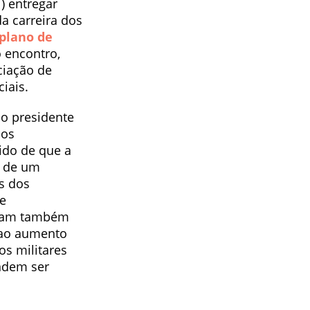
) entregar
a carreira dos
plano de
 encontro,
ciação de
iais.
ao presidente
aos
ido de que a
o de um
os dos
ce
saram também
e ao aumento
os militares
ndem ser