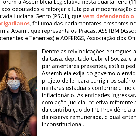
foram à Assembleia Legislativa nesta quarta-feira (11
 aos deputados e reforçar a luta pela modernização d
utada Luciana Genro (PSOL), que
vem defendendo o 
brigadianos
, foi uma das parlamentares presentes no
m a Abamf, que representa os Praças, ASSTBM (Asso
btenentes e Tenentes) e AOFERGS, Associação dos Ofic
Dentre as reivindicações entregues 
da Casa, deputado Gabriel Souza, e 
parlamentares presentes, está o ped
Assembleia exija do governo o envi
projeto de lei para corrigir os salári
militares estaduais conforme o índi
inflacionário. As entidades ingres
com ação judicial coletiva referent
da contribuição do IPE Previdência a
da reserva remunerada, o qual ente
inconstitucional.