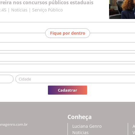
rreira nos concursos públicos estaduais
8:45
|
Notícias | Serviço Público
Fique por dentro
Cadastrar
Conheça
anagenro.com.br
Luciana Genro
A
Notícias
V