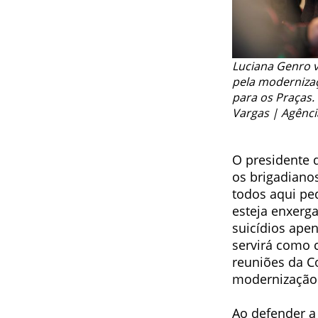
Luciana Genro 
pela modernizaç
para os Praças. 
Vargas | Agênci
O presidente 
os brigadiano
todos aqui pe
esteja enxerg
suicídios ape
servirá como 
reuniões da C
modernização d
Ao defender a 