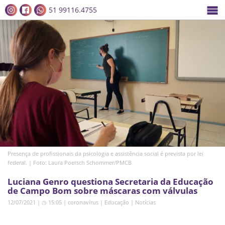
51 99116.4755
Presença de profissionais da psicologia e assistência social é prevista por lei
federal. | Foto: Laura Poersch Schommer/PMCB
Luciana Genro questiona Secretaria da Educação
de Campo Bom sobre máscaras com válvulas
12/07/2021 | ◷ 15:05
|
coronavírus
|
Educação
|
Notícias