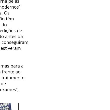
erna pelas
modernos”,
s. Os
não têm
s do
edições de
ado antes da
ão conseguiram
 estiveram
emas para a
 frente ao
m tratamento
 de
 exames”,