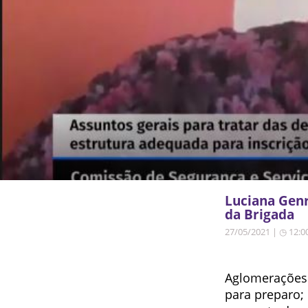
Luciana Gen
da Brigada
27/05/2021 | ◷ 12:0
Aglomerações p
para preparo; 