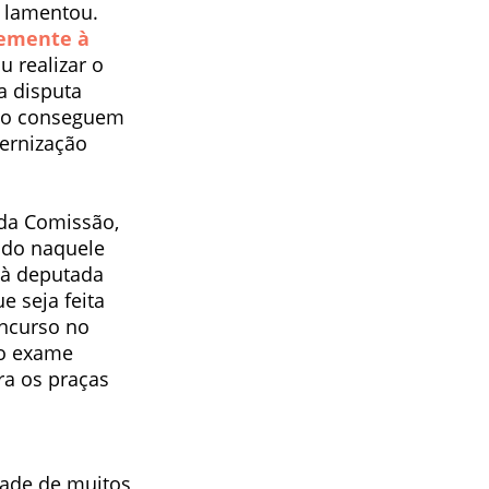
, lamentou.
temente à
u realizar o
a disputa
não conseguem
ernização
 da Comissão,
ndo naquele
à deputada
 seja feita
oncurso no
ao exame
ra os praças
tade de muitos