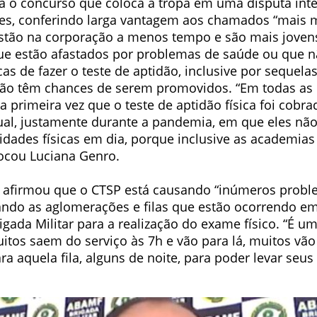
za o concurso que coloca a tropa em uma disputa int
tes, conferindo larga vantagem aos chamados “mais 
stão na corporação a menos tempo e são mais joven
ue estão afastados por problemas de saúde ou que 
cas de fazer o teste de aptidão, inclusive por sequela
não têm chances de serem promovidos. “Em todas as 
 a primeira vez que o teste de aptidão física foi cobr
tual, justamente durante a pandemia, em que eles n
idades físicas em dia, porque inclusive as academias
locou Luciana Genro.
 afirmou que o CTSP está causando “inúmeros probl
tando as aglomerações e filas que estão ocorrendo em
igada Militar para a realização do exame físico. “É u
tos saem do serviço às 7h e vão para lá, muitos vão
 aquela fila, alguns de noite, para poder levar seus