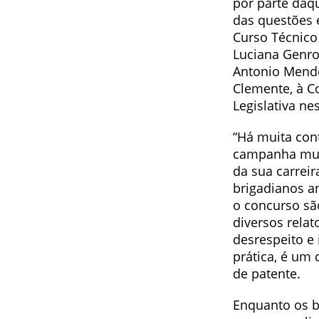
por parte da
das questões 
Curso Técnico
Luciana Genro
Antonio Mende
Clemente, à C
Legislativa nes
“Há muita con
campanha muit
da sua carrei
brigadianos a
o concurso sã
diversos rela
desrespeito e
prática, é um
de patente.
Enquanto os b