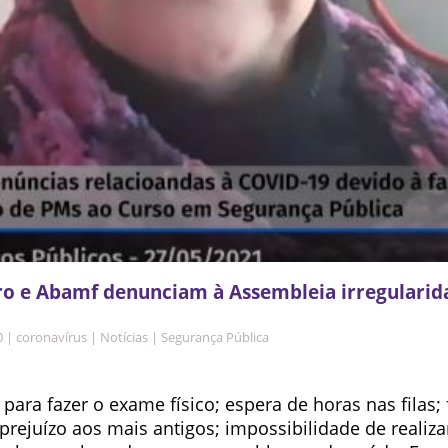
ro e Abamf denunciam à Assembleia irregularid
0
|
coronavírus
|
Notícias
|
Segurança Pública
ara fazer o exame físico; espera de horas nas filas;
prejuízo aos mais antigos; impossibilidade de realiz