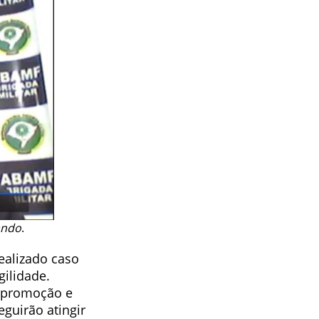
ando
.
ealizado caso
ilidade.
 promoção e
guirão atingir