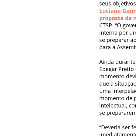
seus objetivos
Luciana Genr
proposta de 
CTSP. “O gove
interna por u
se preparar a
para a Assemb
Ainda durante
Edegar Pretto
momento devi
que a situaçã
uma interpela
momento de pa
intelectual, 
se prepararem
“Deveria ser f
imediatamente