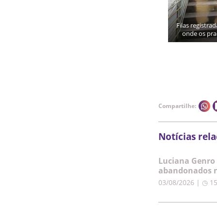
Filas registra
onde os praç
Compartilhe:
Notícias rel
Luciana Genro 
abandonados n
03/08/2026 | ◷ 1