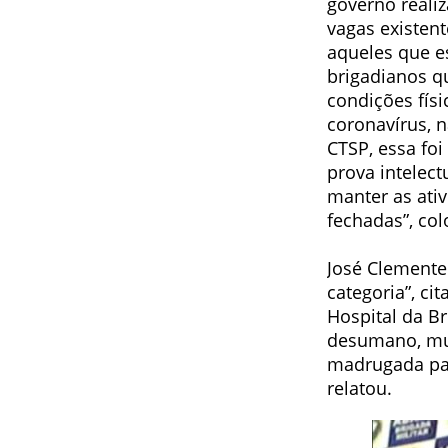
governo reali
vagas existen
aqueles que e
brigadianos q
condições físi
coronavírus, 
CTSP, essa foi
prova intelec
manter as ativ
fechadas”, co
José Clemente
categoria”, ci
Hospital da Br
desumano, mui
madrugada para
relatou.