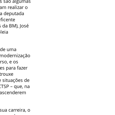
s são algumas
am realizar o
la deputada
ficente
 da BM), José
leia
o de uma
 modernização
rso, e os
es para fazer
trouxe
 situações de
CTSP – que, na
o ascenderem
ua carreira, o