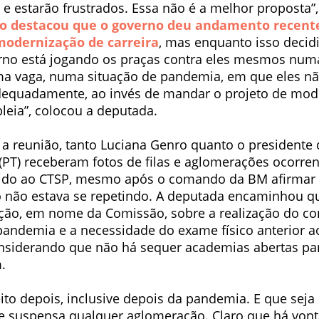
 e estarão frustrados. Essa não é a melhor proposta”
o destacou que o governo deu andamento recen
modernização de carreira
, mas enquanto isso decidi
rno está jogando os praças contra eles mesmos num
ma vaga, numa situação de pandemia, em que eles 
dequadamente, ao invés de mandar o projeto de mod
leia”, colocou a deputada.
 a reunião, tanto Luciana Genro quanto o presidente
 (PT) receberam fotos de filas e aglomerações ocorre
do ao CTSP, mesmo após o comando da BM afirmar 
o não estava se repetindo. A deputada encaminhou que
ção, em nome da Comissão, sobre a realização do c
ndemia e a necessidade do exame físico anterior 
considerando que não há sequer academias abertas pa
.
eito depois, inclusive depois da pandemia. E que seja
 suspensa qualquer aglomeração. Claro que há von