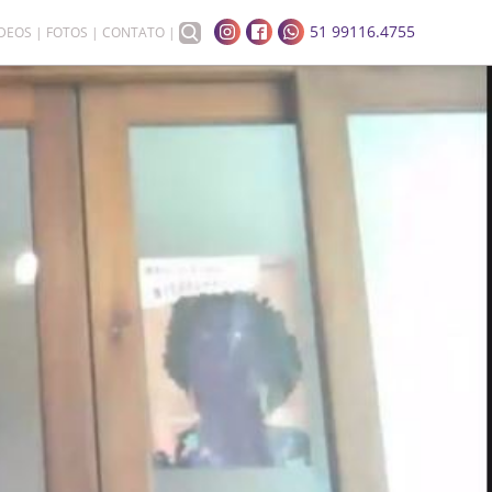
51 99116.4755
ÍDEOS
FOTOS
CONTATO