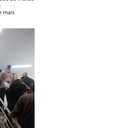
a
e mais