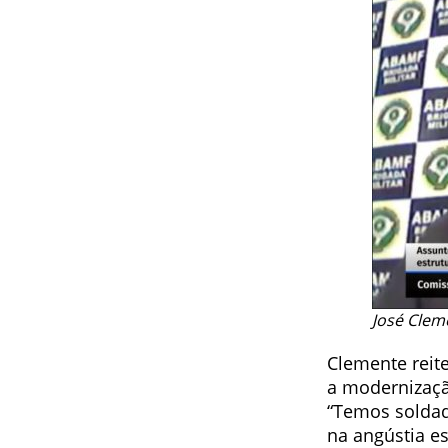
José Clem
Clemente reit
a modernizaçã
“Temos solda
na angústia e