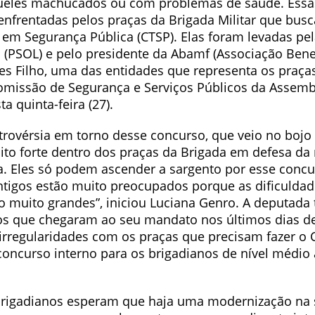
queles machucados ou com problemas de saúde. Essa
enfrentadas pelos praças da Brigada Militar que busc
 em Segurança Pública (CTSP). Elas foram levadas pe
 (PSOL) e pelo presidente da Abamf (Associação Bene
s Filho, uma das entidades que representa os praças
omissão de Segurança e Serviços Públicos da Assemb
ta quinta-feira (27).
trovérsia em torno desse concurso, que veio no boj
o forte dentro dos praças da Brigada em defesa da
ra. Eles só podem ascender a sargento por esse concu
ntigos estão muito preocupados porque as dificuldad
o muito grandes”, iniciou Luciana Genro. A deputada 
tos que chegaram ao seu mandato nos últimos dias de
 irregularidades com os praças que precisam fazer o 
 concurso interno para os brigadianos de nível médi
rigadianos esperam que haja uma modernização na s