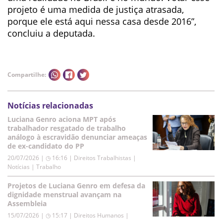
projeto é uma medida de justiça atrasada,
porque ele está aqui nessa casa desde 2016”,
concluiu a deputada.
Compartilhe:
Notícias relacionadas
Luciana Genro aciona MPT após
trabalhador resgatado de trabalho
análogo à escravidão denunciar ameaças
de ex-candidato do PP
20/07/2026 | ◷ 16:16
|
Direitos Trabalhistas |
Notícias | Trabalho
Projetos de Luciana Genro em defesa da
dignidade menstrual avançam na
Assembleia
15/07/2026 | ◷ 15:17
|
Direitos Humanos |