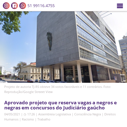
51 99116.4755
Projeto de autoria TJ-RS obteve 34 votos favoráveis e 11 contrários. Foto:
Reprodução/Google Streeet View
Aprovado projeto que reserva vagas a negros e
negras em concursos do Judiciário gaúcho
04/05/2021 | ◷ 17:26
|
Assembleia Legislativa
|
Consciência Negra
|
Direitos
Humanos
|
Racismo
|
Trabalho