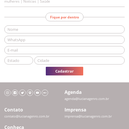
mulheres | Notícias | Saúde
Fique por dentro
Cadastrar
Agenda
agenda@lucianagenro.com.br
Contato
Imprensa
contato@lucianagenro.com.br
imprensa@lucianagenro.com.br
Conheça