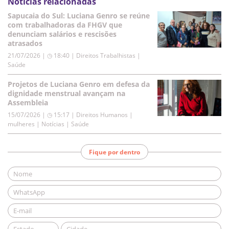
Notícias relacionadas
Sapucaia do Sul: Luciana Genro se reúne
com trabalhadoras da FHGV que
denunciam salários e rescisões
atrasados
21/07/2026 | ◷ 18:40
|
Direitos Trabalhistas |
Saúde
Projetos de Luciana Genro em defesa da
dignidade menstrual avançam na
Assembleia
15/07/2026 | ◷ 15:17
|
Direitos Humanos |
mulheres | Notícias | Saúde
Fique por dentro