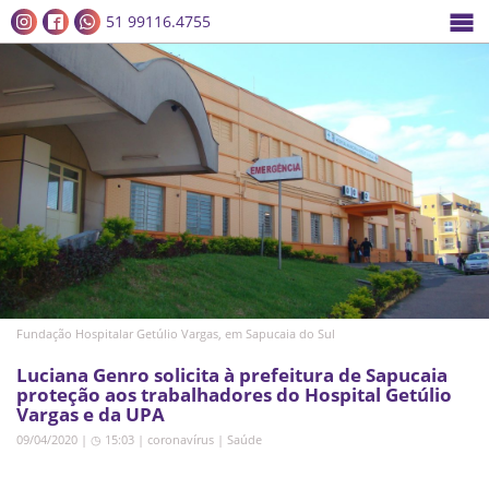
51 99116.4755
Fundação Hospitalar Getúlio Vargas, em Sapucaia do Sul
Luciana Genro solicita à prefeitura de Sapucaia
proteção aos trabalhadores do Hospital Getúlio
Vargas e da UPA
09/04/2020 | ◷ 15:03
|
coronavírus
|
Saúde