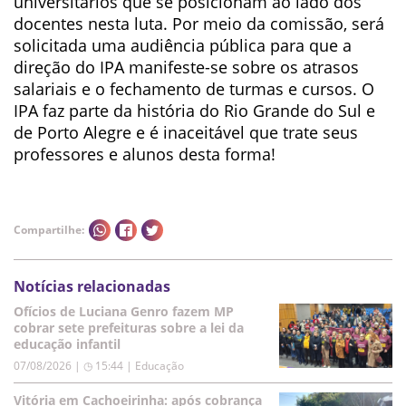
universitários que se posicionam ao lado dos
docentes nesta luta. Por meio da comissão, será
solicitada uma audiência pública para que a
direção do IPA manifeste-se sobre os atrasos
salariais e o fechamento de turmas e cursos. O
IPA faz parte da história do Rio Grande do Sul e
de Porto Alegre e é inaceitável que trate seus
professores e alunos desta forma!
Compartilhe:
Notícias relacionadas
Ofícios de Luciana Genro fazem MP
cobrar sete prefeituras sobre a lei da
educação infantil
07/08/2026 | ◷ 15:44
|
Educação
Vitória em Cachoeirinha: após cobrança