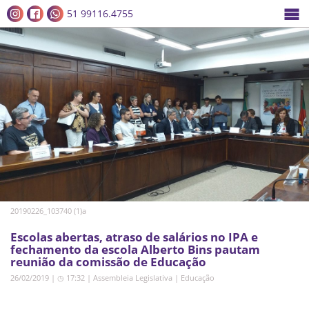
51 99116.4755
20190226_103740 (1)a
Escolas abertas, atraso de salários no IPA e
fechamento da escola Alberto Bins pautam
reunião da comissão de Educação
26/02/2019 | ◷ 17:32
|
Assembleia Legislativa
|
Educação