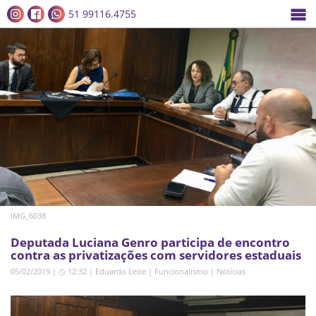
51 99116.4755
IMG_6038
Deputada Luciana Genro participa de encontro
contra as privatizações com servidores estaduais
05/02/2019 | ◷ 12:32
|
Eduardo Leite
|
Funcionalismo
|
Notícias