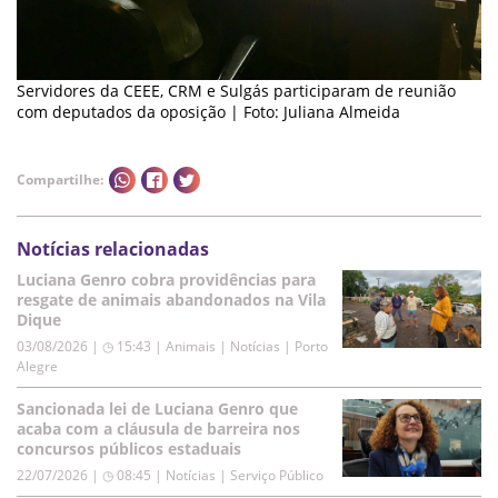
Servidores da CEEE, CRM e Sulgás participaram de reunião
com deputados da oposição | Foto: Juliana Almeida
Compartilhe:
Notícias relacionadas
Luciana Genro cobra providências para
resgate de animais abandonados na Vila
Dique
03/08/2026 | ◷ 15:43
|
Animais | Notícias | Porto
Alegre
Sancionada lei de Luciana Genro que
acaba com a cláusula de barreira nos
concursos públicos estaduais
22/07/2026 | ◷ 08:45
|
Notícias | Serviço Público