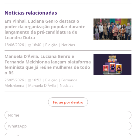
Notícias relacionadas
Em Pinhal, Luciana Genro destaca o
poder da organização popular durante
lançamento da pré-candidatura de
Leandro Dutra
18/06/2026 | ◷ 16:40
|
Eleição | Notícias
Manuela D’Ávila, Luciana Genro e
Fernanda Melchionna lançam plataforma
feminista que já reúne mulheres de todo
o RS
26/05/2026 | ◷ 16:52
|
Eleição | Fernanda
Melchionna | Manuela D'Ávila | Notícias
Fique por dentro