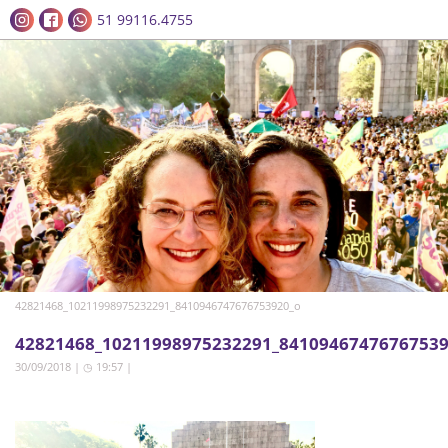
51 99116.4755
42821468_10211998975232291_8410946747676753920_o
42821468_10211998975232291_84109467476767539
30/09/2018 | ◷ 19:57
|