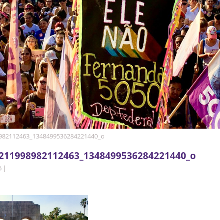
982112463_1348499536284221440_o
211998982112463_1348499536284221440_o
6
|