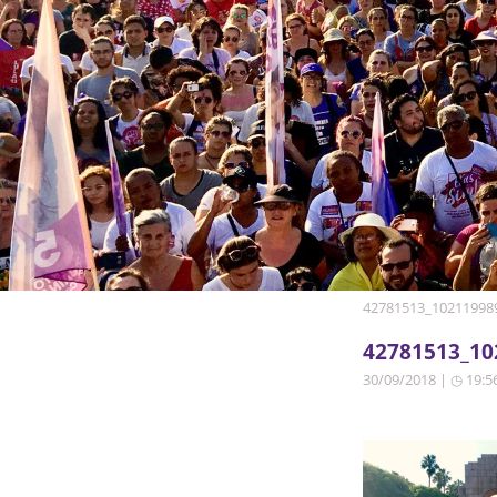
42781513_10211998
42781513_10
30/09/2018 | ◷ 19:5