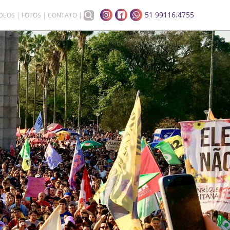
51 99116.4755
ÍDEOS
FOTOS
CONTATO