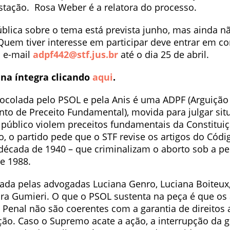
tação. Rosa Weber é a relatora do processo.
ública sobre o tema está prevista junho, mas ainda n
 Quem tiver interesse em participar deve entrar em c
o e-mail
adpf442@stf.jus.br
até o dia 25 de abril.
 na íntegra clicando
aqui
.
ocolada pelo PSOL e pela Anis é uma ADPF (Arguição
o de Preceito Fundamental), movida para julgar si
 público violem preceitos fundamentais da Constitui
o, o partido pede que o STF revise os artigos do Códi
década de 1940 – que criminalizam o aborto sob a pe
e 1988.
nada pelas advogadas Luciana Genro, Luciana Boiteux,
ra Gumieri. O que o PSOL sustenta na peça é que os 
 Penal não são coerentes com a garantia de direitos
ição. Caso o Supremo acate a ação, a interrupção da 