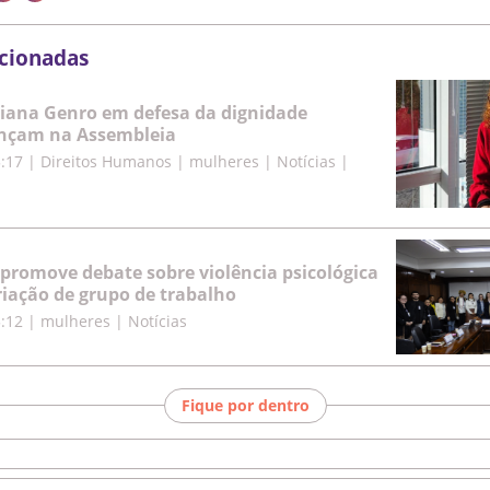
acionadas
ciana Genro em defesa da dignidade
nçam na Assembleia
5:17
|
Direitos Humanos | mulheres | Notícias |
promove debate sobre violência psicológica
iação de grupo de trabalho
5:12
|
mulheres | Notícias
Fique por dentro