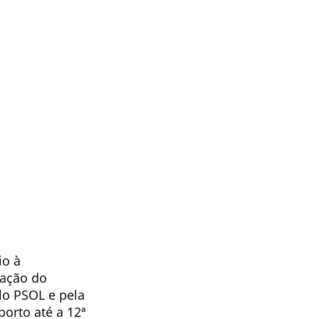
io à
zação do
lo PSOL e pela
borto até a 12ª