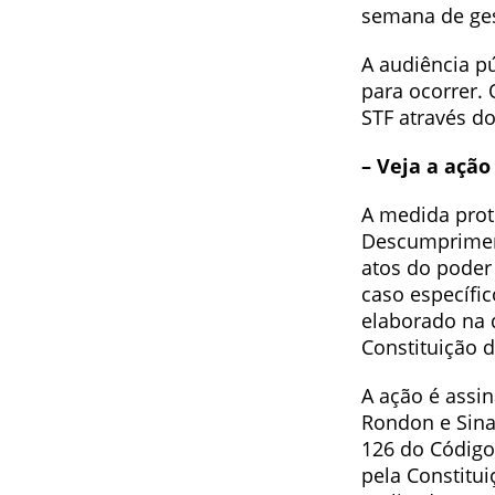
semana de ges
A audiência p
para ocorrer.
STF através d
– Veja a ação
A medida prot
Descumpriment
atos do poder
caso específic
elaborado na 
Constituição d
A ação é assi
Rondon e Sina
126 do Código
pela Constitu