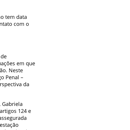
ão tem data
ontato com o
 de
tuações em que
ção. Neste
go Penal –
rspectiva da
 Gabriela
artigos 124 e
 assegurada
gestação