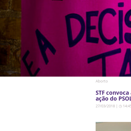
Aborto
STF convoca 
ação do PSOL
27/03/2018 | ◷ 14:4