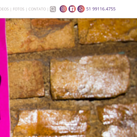
51 99116.4755
ÍDEOS
FOTOS
CONTATO