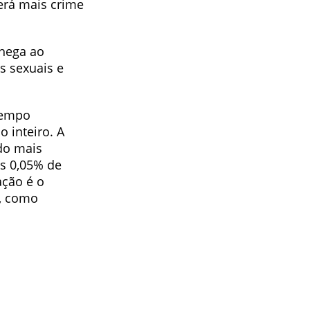
erá mais crime
chega ao
s sexuais e
tempo
 inteiro. A
do mais
s 0,05% de
ação é o
o, como