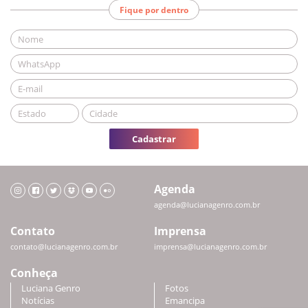
Fique por dentro
Cadastrar
Agenda
agenda@lucianagenro.com.br
Contato
Imprensa
contato@lucianagenro.com.br
imprensa@lucianagenro.com.br
Conheça
Luciana Genro
Fotos
Notícias
Emancipa