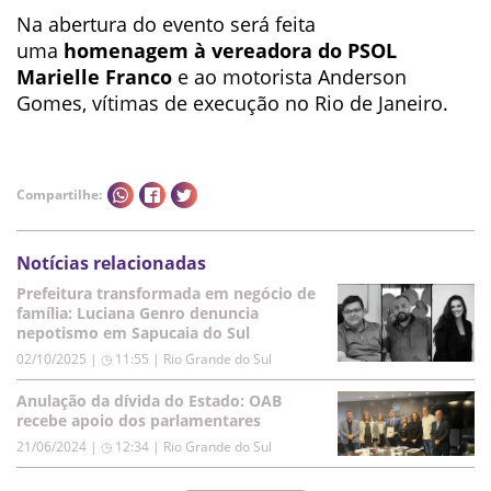
Na abertura do evento será feita
uma
homenagem à vereadora do PSOL
Marielle Franco
e ao motorista Anderson
Gomes, vítimas de execução no Rio de Janeiro.
Compartilhe:
Notícias relacionadas
Prefeitura transformada em negócio de
família: Luciana Genro denuncia
nepotismo em Sapucaia do Sul
02/10/2025 | ◷ 11:55
|
Rio Grande do Sul
Anulação da dívida do Estado: OAB
recebe apoio dos parlamentares
21/06/2024 | ◷ 12:34
|
Rio Grande do Sul