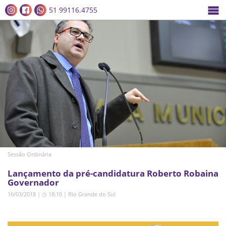
51 99116.4755
Sessão Ordinária
Lançamento da pré-candidatura Roberto Robaina
Governador
16/03/2018 | ◷ 18:10
|
Rio Grande do Sul