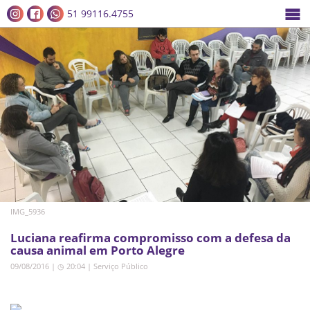
51 99116.4755
IMG_5936
Luciana reafirma compromisso com a defesa da
causa animal em Porto Alegre
09/08/2016 | ◷ 20:04
|
Serviço Público