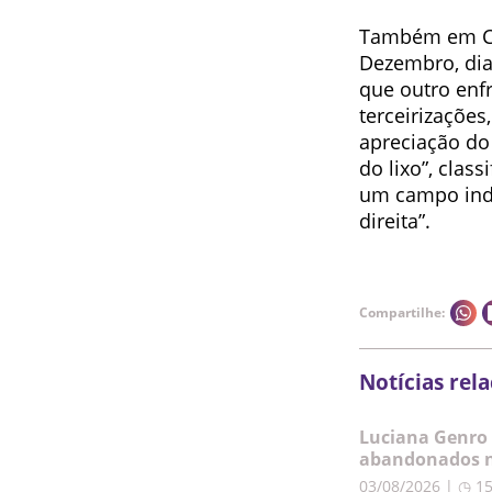
Também em Cur
Dezembro, dia
que outro enf
terceirizaçõe
apreciação do 
do lixo”, class
um campo ind
direita”.
Compartilhe:
Notícias rel
Luciana Genro 
abandonados n
03/08/2026 | ◷ 1