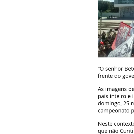
“O senhor Bet
frente do gov
As imagens de
país inteiro e
domingo, 25 mi
campeonato pa
Neste contexto
que não Curit