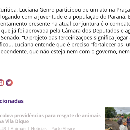
itiba, Luciana Genro participou de um ato na Praça
logando com a juventude e a população do Paraná. 
rentamento presente na atual conjuntura é o combate
s, que já foi aprovada pela Câmara dos Deputados e a
Senado. “O projeto das terceirizações significa jogar 
ificou. Luciana entende que é preciso “fortalecer as lu
ependente, que não esteja nem com o governo, nem
acionadas
cobra providências para resgate de animais
a Vila Dique
5:43
|
Animais | Notícias | Porto Alegre