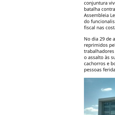
conjuntura vi
batalha contr
Assembleia Le
do funcionalis
fiscal nas cos
No dia 29 de a
reprimidos pel
trabalhadores
o assalto às 
cachorros e b
pessoas ferida