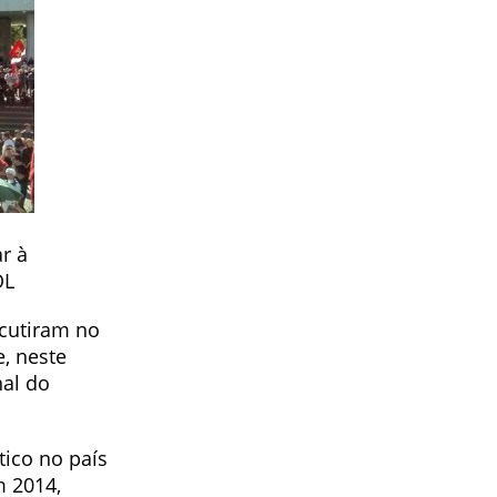
r à
OL
cutiram no
, neste
nal do
tico no país
m 2014,