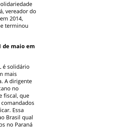
solidariedade
á, vereador do
 em 2014,
ue terminou
1 de maio em
 é solidário
em mais
. A dirigente
ucano no
 fiscal, que
os comandados
icar. Essa
ao Brasil qual
os no Paraná