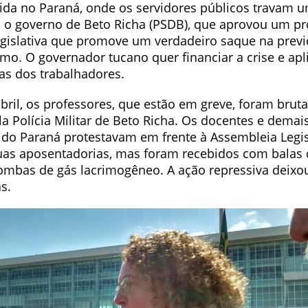
vida no Paraná, onde os servidores públicos travam 
a o governo de Beto Richa (PSDB), que aprovou um pr
gislativa que promove um verdadeiro saque na previ
mo. O governador tucano quer financiar a crise e apli
tas dos trabalhadores.
bril, os professores, que estão em greve, foram brut
a Polícia Militar de Beto Richa. Os docentes e demai
 do Paraná protestavam em frente à Assembleia Legis
suas aposentadorias, mas foram recebidos com balas 
ombas de gás lacrimogêneo. A ação repressiva deixo
s.