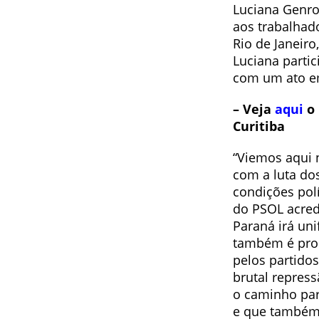
Luciana Genro 
aos trabalhad
Rio de Janeiro
Luciana parti
com um ato em
– Veja
aqui
o 
Curitiba
“Viemos aqui 
com a luta do
condições polí
do PSOL acred
Paraná irá uni
também é pro
pelos partidos
brutal repress
o caminho par
e que também 