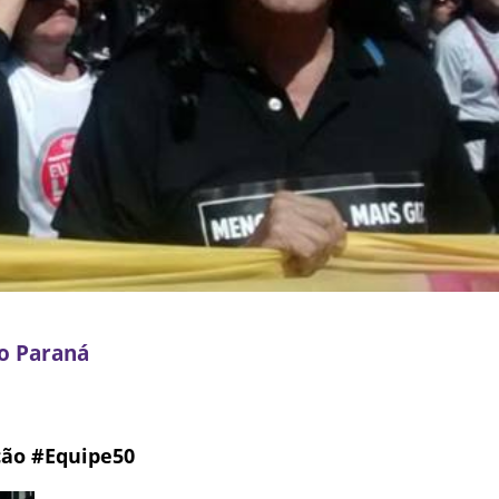
do Paraná
ção #Equipe50