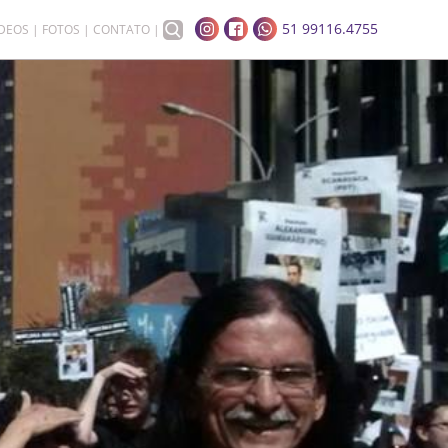
51 99116.4755
ÍDEOS
FOTOS
CONTATO