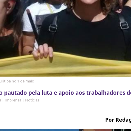
ritiba no 1 de maio
 pautado pela luta e apoio aos trabalhadores 
4
|
Imprensa
|
Notícias
Por Reda