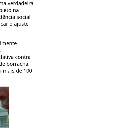
uma verdadeira
ojeto na
dência social
car o ajuste
almente
s
lativa contra
de borracha,
u mais de 100