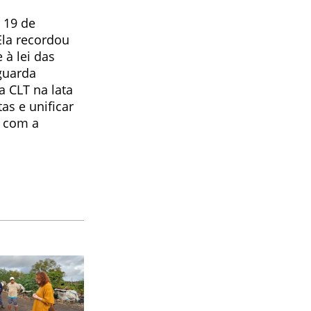
 19 de
Ela recordou
 à lei das
guarda
a CLT na lata
tas e unificar
 com a