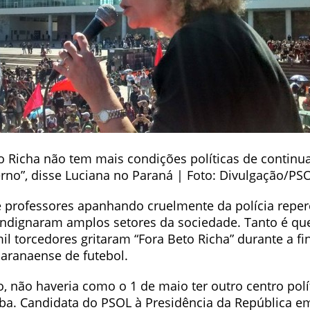
o Richa não tem mais condições políticas de continua
erno”, disse Luciana no Paraná | Foto: Divulgação/PS
 professores apanhando cruelmente da polícia reper
 indignaram amplos setores da sociedade. Tanto é que
l torcedores gritaram “Fora Beto Richa” durante a fi
ranaense de futebol.
, não haveria como o 1 de maio ter outro centro polí
iba. Candidata do PSOL à Presidência da República e