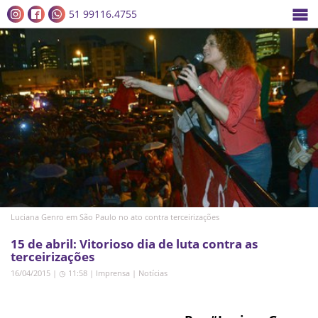
51 99116.4755
Luciana Genro em São Paulo no ato contra terceirizações
15 de abril: Vitorioso dia de luta contra as
terceirizações
16/04/2015 | ◷ 11:58
|
Imprensa
|
Notícias