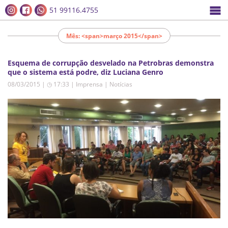
51 99116.4755
Mês: <span>março 2015</span>
Esquema de corrupção desvelado na Petrobras demonstra
que o sistema está podre, diz Luciana Genro
08/03/2015 | ◷ 17:33
|
Imprensa | Notícias