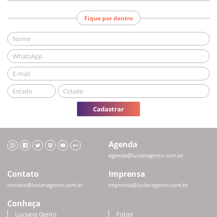
Fique por dentro
Cadastrar
Agenda
agenda@lucianagenro.com.br
Contato
Imprensa
contato@lucianagenro.com.br
imprensa@lucianagenro.com.br
Conheça
Luciana Genro
Fotos