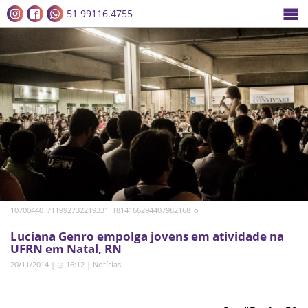
51 99116.4755
10700440_711992732219331_1814166294407982168_o
Luciana Genro empolga jovens em atividade na
UFRN em Natal, RN
20/11/2014 | ◷ 16:12
|
Notícias