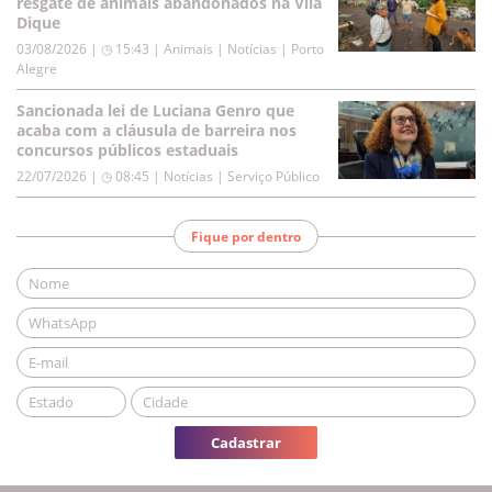
resgate de animais abandonados na Vila
Dique
03/08/2026 | ◷ 15:43
|
Animais | Notícias | Porto
Alegre
Sancionada lei de Luciana Genro que
acaba com a cláusula de barreira nos
concursos públicos estaduais
22/07/2026 | ◷ 08:45
|
Notícias | Serviço Público
Fique por dentro
Cadastrar