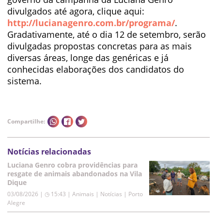
divulgados até agora, clique aqui:
http://lucianagenro.com.br/programa/
.
Gradativamente, até o dia 12 de setembro, serão
divulgadas propostas concretas para as mais
diversas áreas, longe das genéricas e já
conhecidas elaborações dos candidatos do
sistema.
Compartilhe:
Notícias relacionadas
Luciana Genro cobra providências para
resgate de animais abandonados na Vila
Dique
03/08/2026 | ◷ 15:43
|
Animais | Notícias | Porto
Alegre