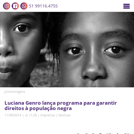
51 99116.4755
jovensnegros
Luciana Genro lança programa para garantir
direitos à população negra
11/09/2014 | ◷ 11:20
|
Imprensa
|
Notícias