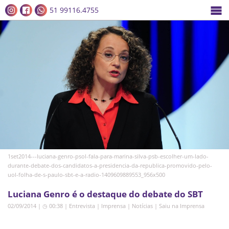
51 99116.4755
1set2014---luciana-genro-psol-fala-para-marina-silva-psb-escolher-um-lado-
durante-debate-dos-candidatos-a-presidencia-da-republica-promovido-pelo-
uol-folha-de-s-paulo-sbt-e-a-radio-1409609889553_956x500
Luciana Genro é o destaque do debate do SBT
02/09/2014 | ◷ 00:38
|
Entrevista
|
Imprensa
|
Notícias
|
Saiu na Imprensa