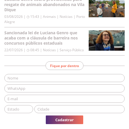
resgate de animais abandonados na Vila
Dique
03/08/2026 | ◷ 15:43
|
Animais | Notícias | Porto
Alegre
Sancionada lei de Luciana Genro que
acaba com a cláusula de barreira nos
concursos públicos estaduais
22/07/2026 | ◷ 08:45
|
Notícias | Serviço Público
Fique por dentro
Cadastrar