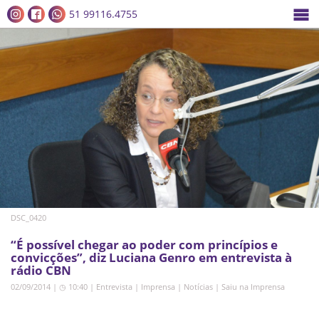
51 99116.4755
DSC_0420
“É possível chegar ao poder com princípios e
convicções”, diz Luciana Genro em entrevista à
rádio CBN
02/09/2014 | ◷ 10:40
|
Entrevista
|
Imprensa
|
Notícias
|
Saiu na Imprensa